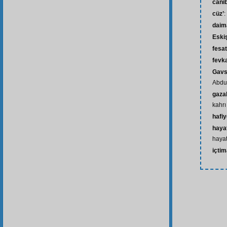
câni
cüz’
:
daim
Eski
fesat
fevk
Gavs
Abdul
gazab
kahrı
hafi
hayat
haya
içtim