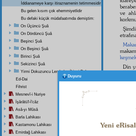
idarey
İddianameye karşı itiraznamenin tetimmesidir
berabe
Bu gelen kısım çok ehemmiyetlidir
ve ahl
Bu defaki küçük müdafaatımda demiştim:
korkmu
On Üçüncü Şuâ
Şimdi
On Dördüncü Şuâ
etrafı
Beşinci Şuâ
Makam
On Beşinci Şuâ
makamı
Birinci Şuâ
keşme
Sekizinci Şuâ
Din y
Yirmi Dokuzuncu Lem'adan İkinci Bab
zina
,
s
Duyuru
günahl
Ed-Dai
hükûm
Fihrist
hanede
Mesnevî-i Nuriye
ki,
ser
İşârâtü'l-İ'câz
salih
n
Asâ-yı Mûsâ
yasakç
fenalık
Barla Lahikası
Kastamonu Lahikası
Hem
Emirdağ Lahikası