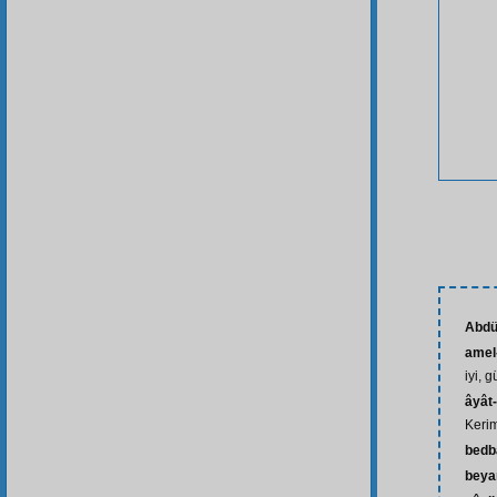
Abdü
amel-
iyi, g
âyât-
Kerim
bedb
beya