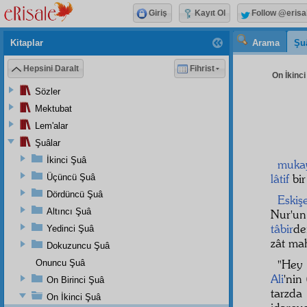
Giriş
Kayıt Ol
Follow @erisa
Kitaplar
Arama
Şu
Hepsini Daralt
Fihrist
On İkinci
Sözler
Mektubat
Lem'alar
Şuâlar
İkinci Şuâ
muka
lâtif
bi
Üçüncü Şuâ
Dördüncü Şuâ
Eskiş
Altıncı Şuâ
Nur'un
tâbir
de
Yedinci Şuâ
zât ma
Dokuzuncu Şuâ
"He
Onuncu Şuâ
Ali
'nin
On Birinci Şuâ
tarzda
On İkinci Şuâ