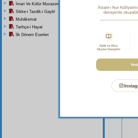
İman Ve Küfür Muvazeneleri
Sikke-i Tasdik-i Gaybî
Muhâkemat
Tarihçe-i Hayat
İlk Dönem Eserleri
Instag
Bu Say