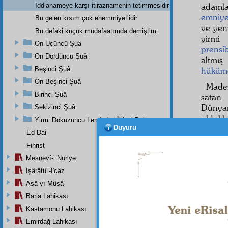
adamla
İddianameye karşı itiraznamenin tetimmesidir
emniye
Bu gelen kısım çok ehemmiyetlidir
ve yen
Bu defaki küçük müdafaatımda demiştim:
yirm
On Üçüncü Şuâ
prensi
On Dördüncü Şuâ
altmı
Beşinci Şuâ
hüküm
On Beşinci Şuâ
Madem
Birinci Şuâ
satan
Dünyan
Sekizinci Şuâ
oldukl
Yirmi Dokuzuncu Lem'adan İkinci Bab
Duyuru
hazırı
Ed-Dai
karşı 
Fihrist
ilmiye
Mesnevî-i Nuriye
ve
diy
İşârâtü'l-İ'câz
bir ç
Asâ-yı Mûsâ
dayanı
Barla Lahikası
Kastamonu Lahikası
Emirdağ Lahikası