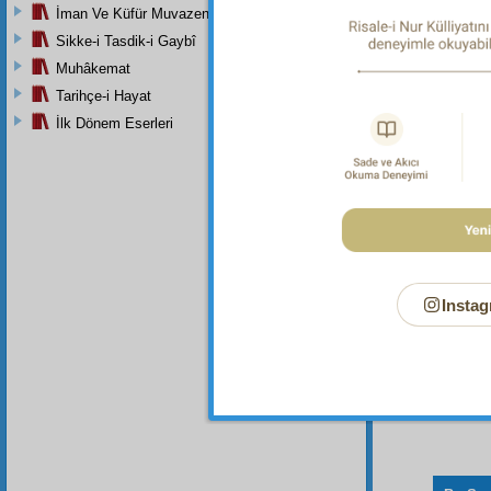
İman Ve Küfür Muvazeneleri
Sikke-i Tasdik-i Gaybî
Muhâkemat
Dipnot-1
Tarihçe-i Hayat
Her türl
İlk Dönem Eserleri
Dipnot-2
"Biz All
Instag