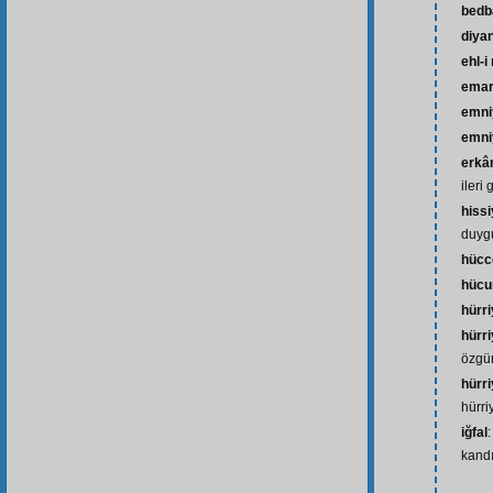
bedb
diya
ehl-
ema
emni
emniy
erkâ
ileri
hissi
duyg
hücc
hüc
hürri
hürri
özgür
hürri
hürri
iğfal
kand