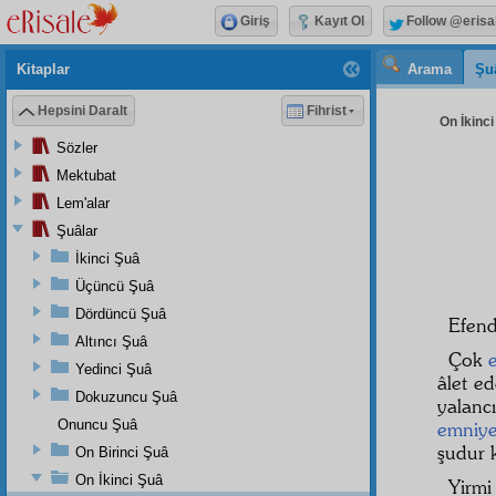
Giriş
Kayıt Ol
Follow @erisa
Kitaplar
Arama
Şu
Hepsini Daralt
Fihrist
On İkinci
Sözler
Mektubat
Lem'alar
Şuâlar
İkinci Şuâ
Üçüncü Şuâ
Dördüncü Şuâ
Efendi
Altıncı Şuâ
Çok
Yedinci Şuâ
âlet e
Dokuzuncu Şuâ
yalanc
Onuncu Şuâ
emniye
şudur k
On Birinci Şuâ
On İkinci Şuâ
Yirmi