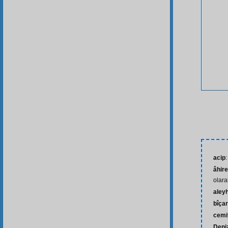
acip
:
âhire
olar
aley
bîça
cemi
Deniz