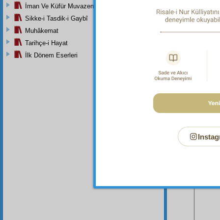
İman Ve Küfür Muvazeneleri
Sikke-i Tasdik-i Gaybî
Muhâkemat
Tarihçe-i Hayat
İlk Dönem Eserleri
Instag
Bu Say