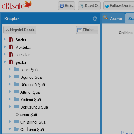
Giriş
Kayıt Ol
Follow @erisa
Kitaplar
Arama
Şu
Hepsini Daralt
Fihrist
On İkinci
Sözler
Mektubat
Lem'alar
Şuâlar
İkinci Şuâ
Üçüncü Şuâ
Dördüncü Şuâ
Altıncı Şuâ
Yedinci Şuâ
Dokuzuncu Şuâ
Onuncu Şuâ
On Birinci Şuâ
On İkinci Şuâ
Evve