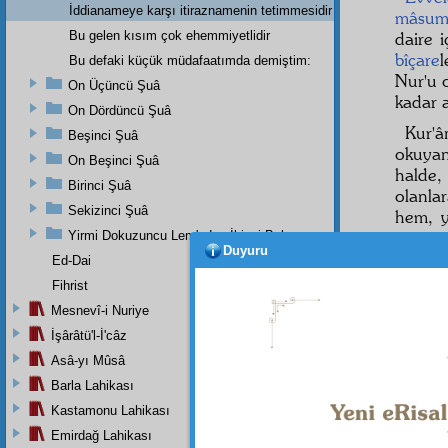
İddianameye karşı itiraznamenin tetimmesidir
mâsu
Bu gelen kısım çok ehemmiyetlidir
daire 
bîçare
l
Bu defaki küçük müdafaatımda demiştim:
Nur'u 
On Üçüncü Şuâ
kadar 
On Dördüncü Şuâ
Kur'
Beşinci Şuâ
okuya
On Beşinci Şuâ
halde
Birinci Şuâ
olanla
Sekizinci Şuâ
hem, 
neşr
in
Yirmi Dokuzuncu Lem'adan İkinci Bab
Duyuru
göste
Ed-Dai
Mahke
Fihrist
hem
i
Mesnevî-i Nuriye
topuz
İşârâtü'l-İ'câz
halde, 
Asâ-yı Mûsâ
Barla Lahikası
Kastamonu Lahikası
Dipnot-1
Emirdağ Lahikası
Her türl