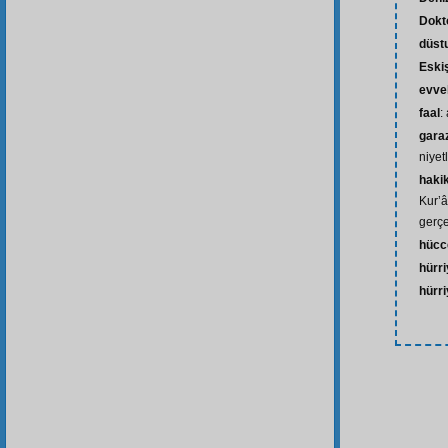
Dokt
düst
Eski
evve
faal
:
gara
niyetl
hakik
Kur’â
gerçe
hücc
hürriy
hürri