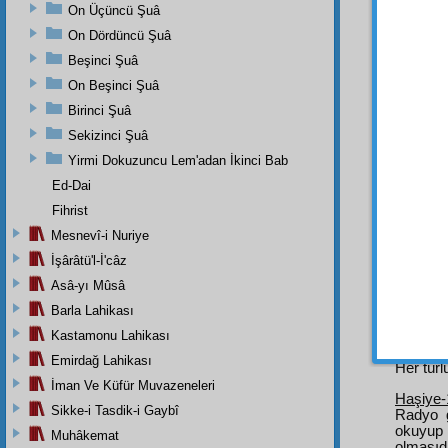
sözler
On Üçüncü Şuâ
göste
On Dördüncü Şuâ
tenkit
l
Beşinci Şuâ
bir şah
bir
tece
On Beşinci Şuâ
Birinci Şuâ
Hem 
Sekizinci Şuâ
istinat
aleyhi
Yirmi Dokuzuncu Lem'adan İkinci Bab
muarız
Ed-Dai
Hem 
Fihrist
gelmey
Mesnevî-i Nuriye
ve
şi
İşârâtü'l-İ'câz
aleyhi
Asâ-yı Mûsâ
Barla Lahikası
Kastamonu Lahikası
Dipnot-1
Emirdağ Lahikası
Her türl
İman Ve Küfür Muvazeneleri
Haşiye-
Sikke-i Tasdik-i Gaybî
Radyo 
okuyup
Muhâkemat
olmasıd