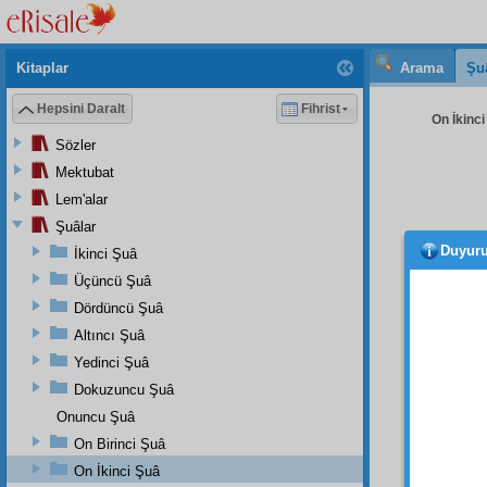
Kitaplar
Arama
Şu
Hepsini Daralt
Fihrist
On İkinci
Sözler
Mektubat
Lem'alar
Şuâlar
Duyur
İkinci Şuâ
Üçüncü Şuâ
Dördüncü Şuâ
Zama
Altıncı Şuâ
Nur'u
i Kur'â
Yedinci Şuâ
Dokuzuncu Şuâ
Hem 
Onuncu Şuâ
kayded
yazılm
On Birinci Şuâ
riyaset
On İkinci Şuâ