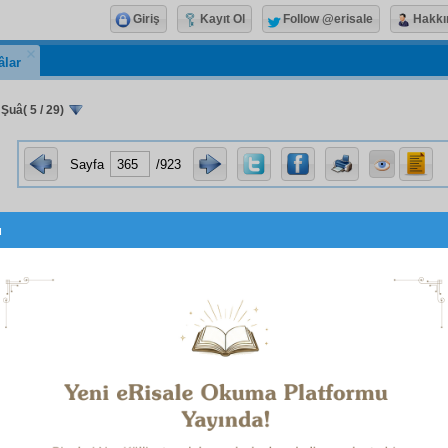
Giriş
Kayıt Ol
Follow @erisale
Hakkı
âlar
 Şuâ( 5 / 29)
Sayfa
/923
u
بِاسْمِهِ سُبْحَانَهُ
1
n-ı Saadet
ten şimdiye kadar
câri
bir
âdet-i İslâmiye
ye
it
n
hususî
menba
ları olan yüzer
âyât-ı meşhure
yi büyük bir
En
nî
yaptığımızı, "Dinde
tahrifat yapıyor
" diye
muaheze
etmişle
bir sene cezasını çektiğim ve
mahrem
tutulan v
ildiği gibi odun yığınları altından çıkarılan
Tesettür Risa
ış ve
neşr
edilmiş gibi, bizi
ittiham
etmek istiyor. Hem
Ankara
inde bulunan birisine (Mustafa Kemal'e) söylediğim itira