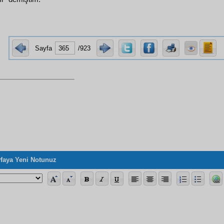
Sayfa
/923
faya Yeni Notunuz