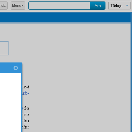
Menu
nda
tibaen
Risale-i
'âm
gibi
Hizb-
r.
e
zabıtname
de
lesi
bu sene
'da hükümetin
zlara ve ağır