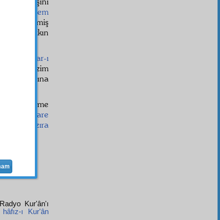
un yanlışını
u ve
mahrem
kası kesilmiş
nâb-ı Hak
kın
imize
medar-ı
esası, bizim
icdan
esasına
r ve hayâlime
tayyare
AŞİYE-1
kiyat-ı hâzıra
mam
Radyo Kur'ân'ı
r
hâfız-ı Kur'ân