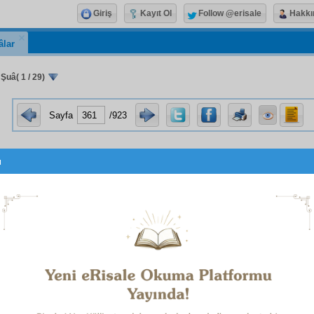
Giriş
Kayıt Ol
Follow @erisale
Hakkı
âlar
 Şuâ( 1 / 29)
Sayfa
/923
u
On İkinci Şuâ
Denizli Mahkemesi
Müdafaat
ından
1
بِاسْمِهِ سُبْحَانَهُ
2
 biz bir
cemiyet
iz ve öyle bir
cemiyet
imiz var ki, her
asır
d
n dahil
mensup
ları var. Ve her gün beş defa namazl
t
in prensiplerine
kemâl-i hürmet
le alâkalarını ve 