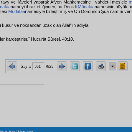
 tayy ve ilâveleri yaparak Afyon Mahkemesine—vahdet-i mes'ele
m
dafaa
nameyi ibraz ettiğinden, bu Denizli
Müdafaa
namesinin büyük bi
mesi
Müdafaa
namesiyle birleştirmiş ve On Dördüncü Şuâ namını verm
ü kusur ve noksandan uzak olan Allah'ın adıyla.
er kardeştirler." Hucurât Sûresi, 49:10.
Sayfa
/923