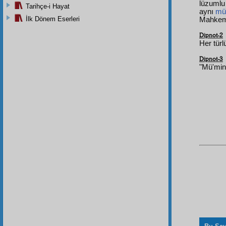
lüzumlu
Tarihçe-i Hayat
aynı
mü
İlk Dönem Eserleri
Mahke
Dipnot-2
Her türl
Dipnot-3
"Mü'minl