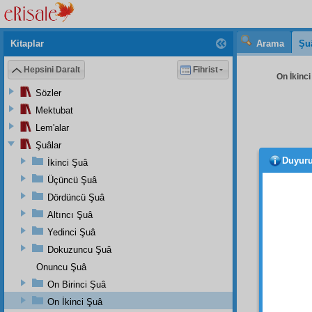
Kitaplar
Arama
Şu
Hepsini Daralt
Fihrist
On İkinci
Sözler
Mektubat
Lem'alar
Şuâlar
Duyur
İkinci Şuâ
Üçüncü Şuâ
Dördüncü Şuâ
Altıncı Şuâ
Yedinci Şuâ
Dokuzuncu Şuâ
Onuncu Şuâ
Evet,
On Birinci Şuâ
milyo
On İkinci Şuâ
cemiye