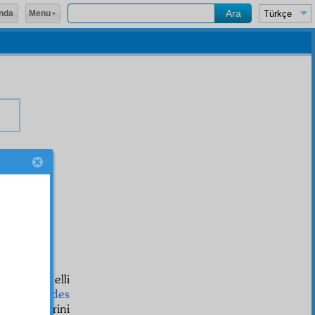
Menu
nda
a üç yüz elli
a o
mukaddes
hizmetlerini