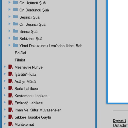
gösteri
On Üçüncü Şuâ
On Dördüncü Şuâ
َةٌ
3
Beşinci Şuâ
mânevî
On Beşinci Şuâ
Birinci Şuâ
İşte, 
Sekizinci Şuâ
de, Kur
kendim
Yirmi Dokuzuncu Lem'adan İkinci Bab
Sair
dü
Ed-Dai
ittiham
Fihrist
münas
Mesnevî-i Nuriye
İşârâtü'l-İ'câz
Asâ-yı Mûsâ
Dünya
Barla Lahikası
güllesi
Kastamonu Lahikası
hiddet
Emirdağ Lahikası
İman Ve Küfür Muvazeneleri
Sikke-i Tasdik-i Gaybî
Dipnot-1
Muhâkemat
Üstadım