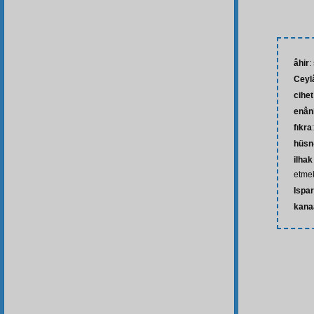
âhir
:
Ceyl
cihet
enân
fıkra
hüsn
ilha
etme
Ispar
kana