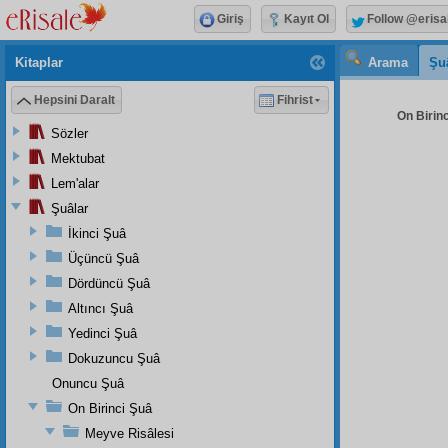
Giriş
Kayıt Ol
Follow @erisa
Kitaplar
Arama
Şu
Hepsini Daralt
Fihrist
On Birinc
Sözler
Mektubat
Lem'alar
Şuâlar
İkinci Şuâ
Üçüncü Şuâ
Dördüncü Şuâ
Altıncı Şuâ
Yedinci Şuâ
Dokuzuncu Şuâ
Onuncu Şuâ
On Birinci Şuâ
Meyve Risâlesi