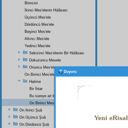
Birincisi
İkinci Mes'elenin Hülâsası
Üçüncü Mes'ele
Dördüncü Mes'ele
Beşinci Mes'ele
Altıncı Mes'ele
Yedinci Mes'ele
Sekizinci Mes'elenin Bir Hülâsası
Dokuzuncu Mesele
Onuncu Mes'ele
Duyuru
On Birinci Mes'ele
Hatime
Bir İhtar
Bu sureye ait bir nükte-i i'câziyenin haşiyesidir
On Birinci Meselenin haşiyesinin bir lâhikasıdır.
On İkinci Şuâ
On Üçüncü Şuâ
On Dördüncü Şuâ