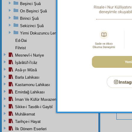
Beşinci Şuâ
On Beşinci Şuâ
Birinci Şuâ
Bu Say
Sekizinci Şuâ
Yirmi Dokuzuncu Lem'adan İkinci Bab
Ed-Dai
Fihrist
Mesnevî-i Nuriye
İşârâtü'l-İ'câz
Asâ-yı Mûsâ
Barla Lahikası
Instag
Kastamonu Lahikası
Emirdağ Lahikası
İman Ve Küfür Muvazeneleri
Sikke-i Tasdik-i Gaybî
Muhâkemat
Tarihçe-i Hayat
İlk Dönem Eserleri