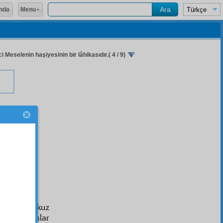
Menu
nda
i Meselenin haşiyesinin bir lâhikasıdır.( 4 / 9)
ci
بِاسْم
yve, Dokuz
yük düşmanlar