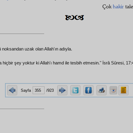
Çok
hakir
tal
ü noksandan uzak olan Allah'ın adıyla.
a hiçbir şey yoktur ki Allah'ı hamd ile tesbih etmesin." İsrâ Sûresi, 17:
Sayfa
/923