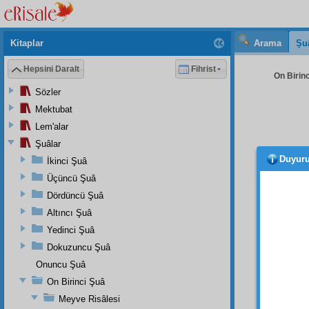
Kitaplar
Arama
Şu
Hepsini Daralt
Fihrist
On Birinc
Sözler
Mektubat
Lem'alar
Şuâlar
Duyur
İkinci Şuâ
Üçüncü Şuâ
Dördüncü Şuâ
Altıncı Şuâ
Yedinci Şuâ
Essel
Dokuzuncu Şuâ
Çok
Onuncu Şuâ
On Birinci Şuâ
Mille
Meyve Risâlesi
Mesele