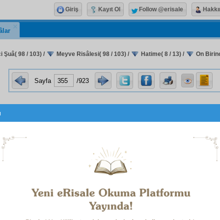
Giriş
Kayıt Ol
Follow @erisale
Hakkı
âlar
i Şuâ( 98 / 103)
/
Meyve Risâlesi( 98 / 103)
/
Hatime( 8 / 13)
/
On Birinc
Sayfa
/923
u
Risale-i Nur kahramanı
Hüsrev
'in Meyvenin On Birin
Meselesi
münasebet
iyle yazdığı mektubun bir parçasıdır.
ِهِ سُبْحَانَهُ
وَاِنْ مِنْ شَىْءٍ اِلاَّ يُسَبِّحُ بِحَمْدِهِ
2
1
âmü Aleyküm ve Rahmetullahi ve Berekâtühü
.
mübarek
, çok
kıymettar
, çok sevgili Üstadımız Efendimiz,
t ve memleket için çok büyük güzellikleri
ihtiva
eden Me
si ile, dehşetli bir zamanda, müthiş âsiler içinde en bü