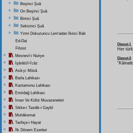
Beşinci Şuâ
On Beşinci Şuâ
Birinci Şuâ
Sekizinci Şuâ
Yirmi Dokuzuncu Lem'adan İkinci Bab
Ed-Dai
Dipnot-1
Fihrist
Her türl
Mesnevî-i Nuriye
Dipnot-2
"Kâinatt
İşârâtü'l-İ'câz
Asâ-yı Mûsâ
Barla Lahikası
Kastamonu Lahikası
Emirdağ Lahikası
İman Ve Küfür Muvazeneleri
Sikke-i Tasdik-i Gaybî
Muhâkemat
Tarihçe-i Hayat
İlk Dönem Eserleri