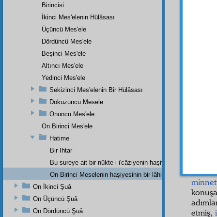
arası
Birincisi
kalmam
İkinci Mes'elenin Hülâsası
hakika
Üçüncü Mes'ele
ahval
l
Dördüncü Mes'ele
elemli
,
Beşinci Mes'ele
melâik
izhar
e
Altıncı Mes'ele
etmiş
Yedinci Mes'ele
göreme
Sekizinci Mes'elenin Bir Hülâsası
elektr
Dokuzuncu Mesele
çiçek b
Onuncu Mes'ele
Evet,
On Birinci Mes'ele
bir tal
Hatime
edelim.
Bir İhtar
Ey
az
Bu sureye ait bir nükte-i i'câziyenin haşiyesidir
Risal
On Birinci Meselenin haşiyesinin bir lâhikasıdır.
minnet
On İkinci Şuâ
konuşa
On Üçüncü Şuâ
adımlar
On Dördüncü Şuâ
etmiş,