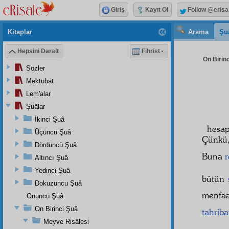
Giriş
Kayıt Ol
Follow @erisa
Kitaplar
Arama
Şu
Hepsini Daralt
Fihrist
On Birinc
Sözler
Mektubat
Lem'alar
Şuâlar
İkinci Şuâ
hesa
Üçüncü Şuâ
Çünkü,
Dördüncü Şuâ
Buna
Altıncı Şuâ
Yedinci Şuâ
bütün
Dokuzuncu Şuâ
menfaa
Onuncu Şuâ
On Birinci Şuâ
tahriba
Meyve Risâlesi