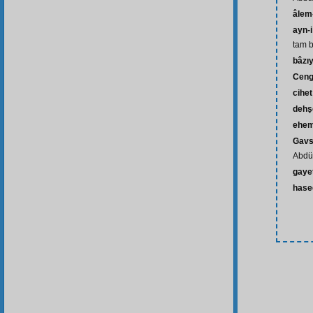
âlem-
ayn-i
tam b
bâzı
Ceng
cihet
dehşe
ehem
Gavs
Abdül
gaye
hase