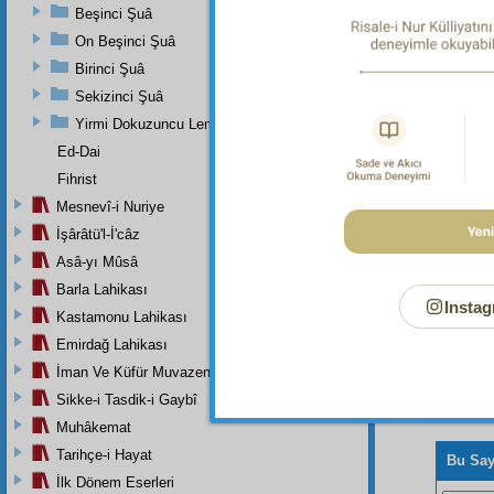
Beşinci Şuâ
On Beşinci Şuâ
Dipnot-1
"Düğümle
Birinci Şuâ
Dipnot-2
Sekizinci Şuâ
"Karanl
Yirmi Dokuzuncu Lem'adan İkinci Bab
Ed-Dai
Fihrist
Mesnevî-i Nuriye
İşârâtü'l-İ'câz
Asâ-yı Mûsâ
Barla Lahikası
Instag
Kastamonu Lahikası
Emirdağ Lahikası
İman Ve Küfür Muvazeneleri
Sikke-i Tasdik-i Gaybî
Muhâkemat
Tarihçe-i Hayat
Bu Say
İlk Dönem Eserleri