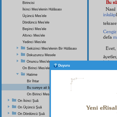
Bu sû
Birincisi
Nasıl
İkinci Mes'elenin Hülâsası
inkılâp
Üçüncü Mes'ele
Dördüncü Mes'ele
tekrar
Beşinci Mes'ele
Cengiz
Altıncı Mes'ele
defa
mâ
Yedinci Mes'ele
Evet
Sekizinci Mes'elenin Bir Hülâsası
Dokuzuncu Mesele
âyetle
haber
Onuncu Mes'ele
Duyuru
On Birinci Mes'ele
asrımı
Hatime
Bir İhtar
zamana
Bu sureye ait bir nükte-i i'câziyenin haşiyesidir
(810) 
On Birinci Meselenin haşiyesinin bir lâhikasıdır.
berabe
On İkinci Şuâ
şer
den 
elbette
On Üçüncü Şuâ
On Dördüncü Şuâ