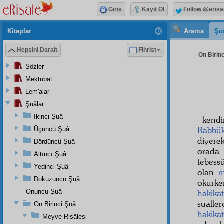
Giriş
Kayıt Ol
Follow @erisa
Kitaplar
Arama
Şu
Hepsini Daralt
Fihrist
On Birinc
Sözler
Mektubat
Lem'alar
Şuâlar
İkinci Şuâ
kend
Rabbü
Üçüncü Şuâ
diyer
Dördüncü Şuâ
orada
Altıncı Şuâ
tebessü
Yedinci Şuâ
olan
m
Dokuzuncu Şuâ
okurk
Onuncu Şuâ
hakikat
sualle
On Birinci Şuâ
hakika
Meyve Risâlesi