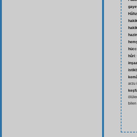
gaye
Hâfız
haki
haki
hazi
hemş
hücc
hûri
:
inşaa
istik
kemâ
arzu i
keşfü
ölüle
bilen