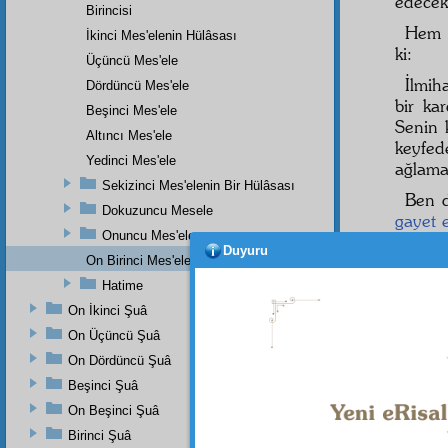
edecek
Birincisi
Hem 
İkinci Mes'elenin Hülâsası
ki:
Üçüncü Mes'ele
İlmih
Dördüncü Mes'ele
bir ka
Beşinci Mes'ele
Senin 
Altıncı Mes'ele
keyfed
Yedinci Mes'ele
ağlama
Sekizinci Mes'elenin Bir Hülâsası
Ben d
Dokuzuncu Mesele
gayet
Onuncu Mes'ele
hem R
Duyuru
ikincis
On Birinci Mes'ele
Hanım
Hatime
Risale
On İkinci Şuâ
nuruy
On Üçüncü Şuâ
arkada
On Dördüncü Şuâ
mânen
Beşinci Şuâ
hem o
ederek
On Beşinci Şuâ
Birinci Şuâ