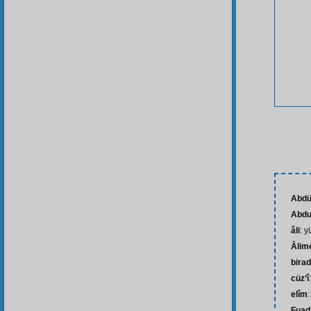
Abdü
Abdu
âli
: 
Âlim
bira
cüz’î
elîm
:
Fuad