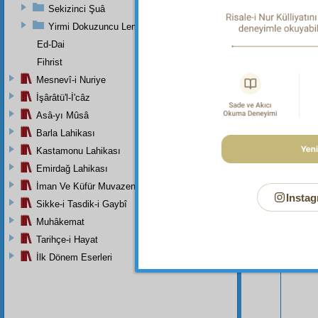
Sekizinci Şuâ
Yirmi Dokuzuncu Lem'adan İkinci Bab
Ed-Dai
Fihrist
Mesnevî-i Nuriye
İşârâtü'l-İ'câz
Asâ-yı Mûsâ
Barla Lahikası
Kastamonu Lahikası
Emirdağ Lahikası
İman Ve Küfür Muvazeneleri
Instag
Bu Say
Sikke-i Tasdik-i Gaybî
Muhâkemat
Tarihçe-i Hayat
İlk Dönem Eserleri