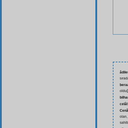
âdile
sırad
bera
oldu
bilh
celâl
Cenâ
olan,
sahib