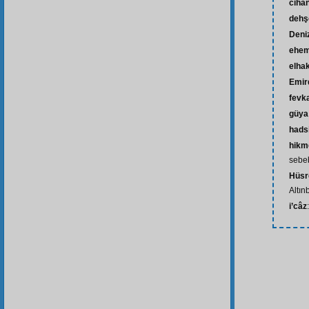
ciha
dehşe
Deniz
ehem
elha
Emir
fevk
güya
hads
hikme
sebe
Hüsr
Altın
i’câz