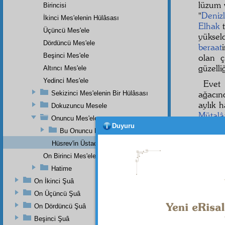
lüzum
Birincisi
"
Denizl
İkinci Mes'elenin Hülâsası
Elhak
t
Üçüncü Mes'ele
yükseld
Dördüncü Mes'ele
beraat
Beşinci Mes'ele
olan ç
güzelli
Altıncı Mes'ele
Yedinci Mes'ele
Evet
ağacın
Sekizinci Mes'elenin Bir Hülâsası
aylık h
Dokuzuncu Mesele
Mütalâ
Onuncu Mes'ele
bu
nu
Duyuru
Bu Onuncu Meseleye Bir Hatime Olarak İki Haşiye
tercüm
Hüsrev'in Üstadına Yazdığı Mektup
kıymet
On Birinci Mes'ele
Sâlik
le
tama
Hatime
olan
K
On İkinci Şuâ
dehşetl
On Üçüncü Şuâ
On Dördüncü Şuâ
Beşinci Şuâ