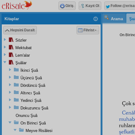
Giriş
Kayıt Ol
Follow @erisa
Kitaplar
Arama
Şu
Hepsini Daralt
Fihrist
On Birinc
Sözler
Mektubat
Lem'alar
Şuâlar
İkinci Şuâ
Üçüncü Şuâ
Dördüncü Şuâ
Altıncı Şuâ
Yedinci Şuâ
Çok s
Dokuzuncu Şuâ
Cenâ
Onuncu Şuâ
muhabe
On Birinci Şuâ
ruhlar
Meyve Risâlesi
şefkatli