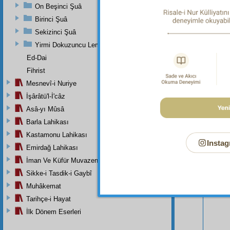
On Beşinci Şuâ
Birinci Şuâ
Sekizinci Şuâ
Yirmi Dokuzuncu Lem'adan İkinci Bab
Ed-Dai
Fihrist
Mesnevî-i Nuriye
İşârâtü'l-İ'câz
Asâ-yı Mûsâ
Barla Lahikası
Bu Say
Kastamonu Lahikası
Instag
Emirdağ Lahikası
İman Ve Küfür Muvazeneleri
Sikke-i Tasdik-i Gaybî
Muhâkemat
Tarihçe-i Hayat
İlk Dönem Eserleri