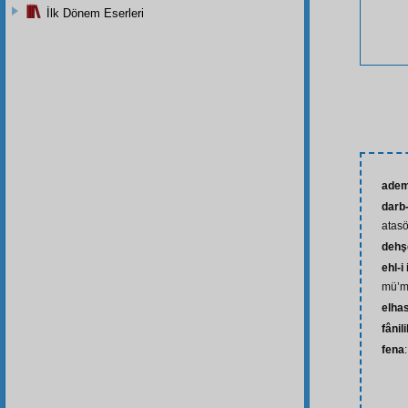
İlk Dönem Eserleri
ade
darb
atas
dehşe
ehl-i
mü’m
elhas
fânil
fena