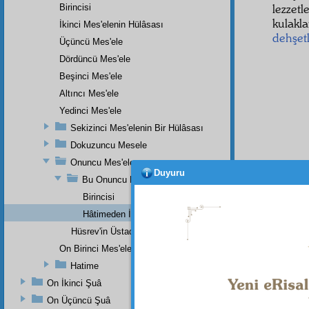
lezzetl
Birincisi
kulakla
İkinci Mes'elenin Hülâsası
dehşetl
Üçüncü Mes'ele
Dördüncü Mes'ele
Beşinci Mes'ele
Altıncı Mes'ele
Yedinci Mes'ele
Sekizinci Mes'elenin Bir Hülâsası
Dokuzuncu Mesele
Onuncu Mes'ele
Duyuru
Bu Onuncu Meseleye Bir Hatime Olarak İki Haşiye
Birincisi
Dipnot-1
Hâtimeden İkinci Haşiye
"Seni he
herşeyi 
Hüsrev'in Üstadına Yazdığı Mektup
On Birinci Mes'ele
Hatime
On İkinci Şuâ
On Üçüncü Şuâ