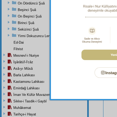
On Dördüncü Şuâ
Beşinci Şuâ
On Beşinci Şuâ
Birinci Şuâ
Sekizinci Şuâ
Yirmi Dokuzuncu Lem'adan İkinci Bab
Ed-Dai
Fihrist
Bu Say
Mesnevî-i Nuriye
İşârâtü'l-İ'câz
Asâ-yı Mûsâ
Instag
Barla Lahikası
Kastamonu Lahikası
Emirdağ Lahikası
İman Ve Küfür Muvazeneleri
Sikke-i Tasdik-i Gaybî
Muhâkemat
Tarihçe-i Hayat