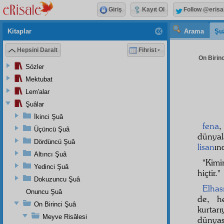
Giriş
Kayıt Ol
Follow @erisa
Kitaplar
Arama
Şu
Hepsini Daralt
Fihrist
On Birinc
Sözler
Mektubat
Lem'alar
Şuâlar
İkinci Şuâ
fena
Üçüncü Şuâ
dünyal
Dördüncü Şuâ
lisan
ın
Altıncı Şuâ
"Kimi
Yedinci Şuâ
hiçtir."
Dokuzuncu Şuâ
Elhası
Onuncu Şuâ
de, h
On Birinci Şuâ
kurtarı
Meyve Risâlesi
dünyas