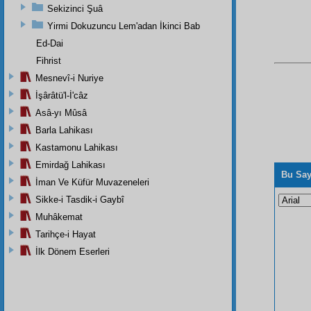
Sekizinci Şuâ
Yirmi Dokuzuncu Lem'adan İkinci Bab
Ed-Dai
Fihrist
Mesnevî-i Nuriye
İşârâtü'l-İ'câz
Asâ-yı Mûsâ
Barla Lahikası
Kastamonu Lahikası
Emirdağ Lahikası
Bu Say
İman Ve Küfür Muvazeneleri
Sikke-i Tasdik-i Gaybî
Muhâkemat
Tarihçe-i Hayat
İlk Dönem Eserleri