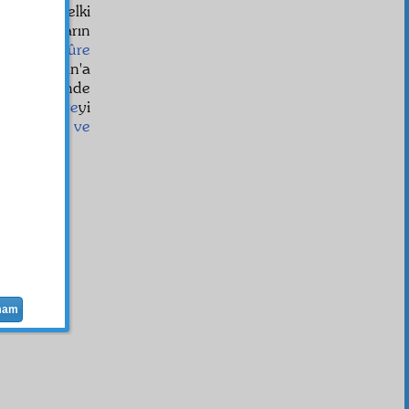
ini değil, belki
lî
kanunların
o
Medîne sûre
nde, Kur'ân'a
isesi içinde
ise-i şer'iye
yi
 tevhidiye ve
llîleştirir
.
إِنَّ الل
mam