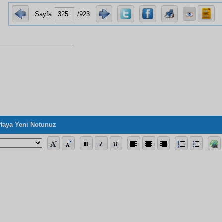
Sayfa
/923
faya Yeni Notunuz