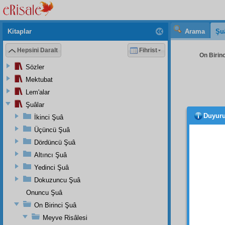
Kitaplar
Arama
Şu
Hepsini Daralt
Fihrist
On Birinc
Sözler
Mektubat
Lem'alar
Şuâlar
Duyur
İkinci Şuâ
takdi
ispat 
Üçüncü Şuâ
ve
bil
Dördüncü Şuâ
zeyil
le
Altıncı Şuâ
ispat
Yedinci Şuâ
Mekkî
o
Dokuzuncu Şuâ
îcâzî
va
Onuncu Şuâ
Amm
On Birinci Şuâ
tasdik
Meyve Risâlesi
ve
irş