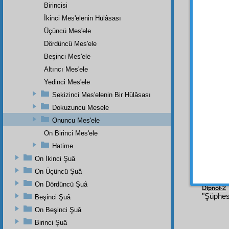
üslûpla
Birincisi
medar-ı
İkinci Mes'elenin Hülâsası
menşe
Üçüncü Mes'ele
ve âye
Dördüncü Mes'ele
mahs
Beşinci Mes'ele
yüksek
küllîleş
Altıncı Mes'ele
esmâiy
Yedinci Mes'ele
Sekizinci Mes'elenin Bir Hülâsası
Risal
Dokuzuncu Mesele
Onuncu Mes'ele
On Birinci Mes'ele
Hatime
On İkinci Şuâ
Dipnot-1
On Üçüncü Şuâ
"Muhakka
On Dördüncü Şuâ
Dipnot-2
"Şüphesi
Beşinci Şuâ
On Beşinci Şuâ
Birinci Şuâ