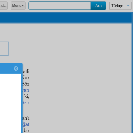
Menu
nda
öyle kuvvetli
 Risalei'n-Nur
i Beşinci Söz
r tarzda
beyan
termişler ki,
sek bir
i'câz-ı
rız
lar; Allah'ı
za-yı belâğat
h
ve
tafsil
li bir