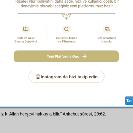
 ehl-i kitaba karşı dinin yüksek
usûl
ünü ve imanın
rükün
ler
 ihtilaf
olan
şeriat
ın ve
ahkâm
ın ve
teferruat
ın ve
kül
leri ve sebepleri olan
cüz'iyat
ın
beyan
ı lâzım geldiğinden, 
t
lerde, ekseriyetçe
tafsil
ve
izah
ve sade üslûpla
beyanat
içi
us
emsalsiz
bir
tarz-ı beyan
la, birden o
cüz'î teferruat
had
, kuvvetli bir
fezleke
, bir
hâtime
, bir
hüccet
ve o
cüz'î had
tiren
ve
imtisâl
ini
iman-ı billâh
ile
temin
eden bir
cümle-i
e ve uhreviye
yi zikreder, o makamı nurlandırır,
ulvî
leştirir,
kü
e-i Nur, âyetlerin
âhir
lerinde
ekseriyetle
gelen
هَ عَلٰى كُلِّ شَىْءٍ قَدِيرٌ
إِنَّ اللهَ بِكُلِّ شَىْءٍ عَلِيمٌ
2
1
Instagram'da bizi takip edin
k ki Allah herşeye hakkıyla kàdirdir." Bakara Sûresi, 2:20.
Ta
z ki Allah herşeyi hakkıyla bilir." Ankebut sûresi, 29:62.