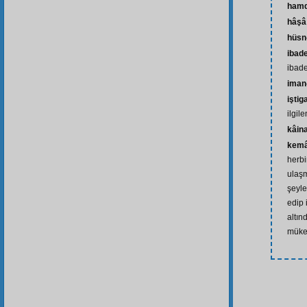
ham
hâşâ
hüsn
ibade
ibade
iman-
iştig
ilgil
kâin
kemâ
herbi
ulaşm
şeyle
edip 
altın
müke