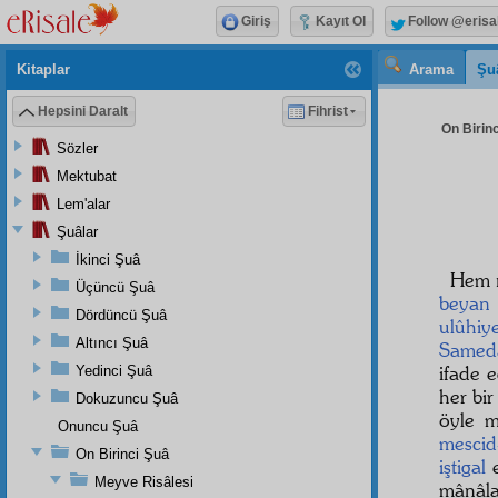
Giriş
Kayıt Ol
Follow @erisa
Kitaplar
Arama
Şu
Hepsini Daralt
Fihrist
On Birinc
Sözler
Mektubat
Lem'alar
Şuâlar
İkinci Şuâ
Hem 
Üçüncü Şuâ
beyan
Dördüncü Şuâ
ulûhiy
Altıncı Şuâ
Samed
ifade 
Yedinci Şuâ
her bir
Dokuzuncu Şuâ
öyle 
Onuncu Şuâ
mescid
On Birinci Şuâ
iştigal
e
Meyve Risâlesi
mânâla