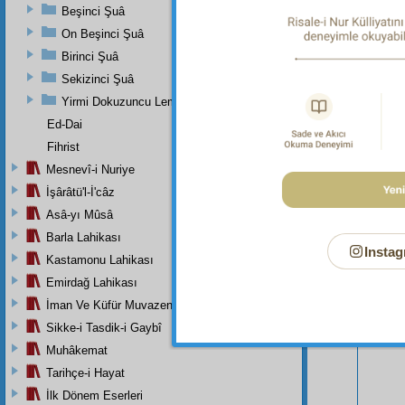
Beşinci Şuâ
On Beşinci Şuâ
Birinci Şuâ
Sekizinci Şuâ
Yirmi Dokuzuncu Lem'adan İkinci Bab
Ed-Dai
Bu Say
Fihrist
Mesnevî-i Nuriye
İşârâtü'l-İ'câz
Asâ-yı Mûsâ
Barla Lahikası
Instag
Kastamonu Lahikası
Emirdağ Lahikası
İman Ve Küfür Muvazeneleri
Sikke-i Tasdik-i Gaybî
Muhâkemat
Tarihçe-i Hayat
İlk Dönem Eserleri