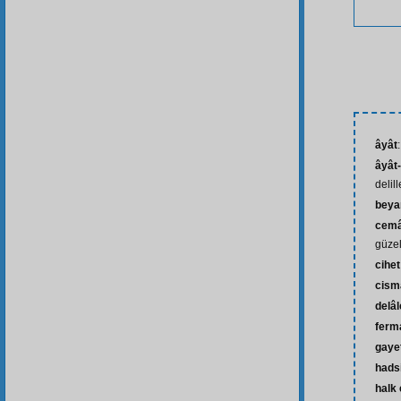
âyât
âyât-
delill
beya
cemâ
güzel
cihet
cism
delâl
ferm
gaye
hads
halk