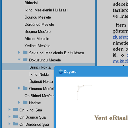
Birincisi
edec
tarzla
İkinci Mes'elenin Hülâsası
ve ima
Üçüncü Mes'ele
He
Dördüncü Mes'ele
göste
Beşinci Mes'ele
ziyafe
Altıncı Mes'ele
nimetl
Yedinci Mes'ele
eden b
Sekizinci Mes'elenin Bir Hülâsası
ki, o
mukàbi
Dokuzuncu Mesele
sevdir
Birinci Nokta
Duyuru
İkinci Nokta
Hem 
ağızlar
Üçüncü Nokta
Onuncu Mes'ele
On Birinci Mes'ele
Hatime
On İkinci Şuâ
On Üçüncü Şuâ
On Dördüncü Şuâ