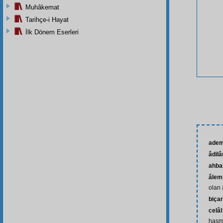
Muhâkemat
Tarihçe-i Hayat
İlk Dönem Eserleri
ade
âdil
ahba
âlem
olan 
biça
celâl
haşm