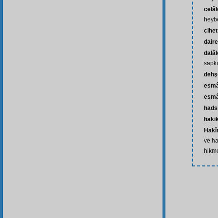
celâ
heybe
cihet
daire
dalâl
sapkı
dehşe
esm
esmâ-
hads
hakik
Hakîm
ve ha
hikme