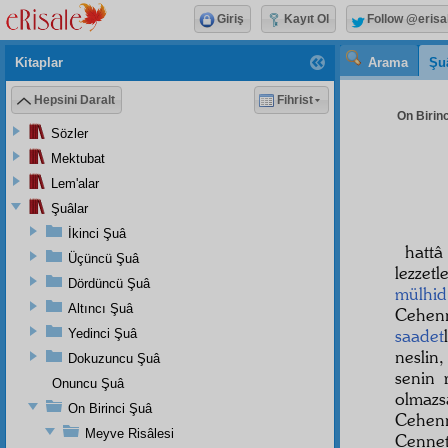
Giriş
Kayıt Ol
Follow @erisa
Kitaplar
Arama
Şu
Hepsini Daralt
Fihrist
On Birinc
Sözler
Mektubat
Lem'alar
Şuâlar
İkinci Şuâ
hatt
Üçüncü Şuâ
lezzetl
Dördüncü Şuâ
mülhid
Altıncı Şuâ
Cehenn
saadet
Yedinci Şuâ
neslin
Dokuzuncu Şuâ
senin 
Onuncu Şuâ
olmaz
On Birinci Şuâ
Cehenn
Meyve Risâlesi
Cenne