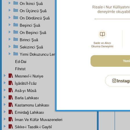
On İkinci Şuâ
On Üçüncü Şuâ
On Dördüncü Şuâ
Beşinci Şuâ
On Beşinci Şuâ
Birinci Şuâ
Sekizinci Şuâ
Yirmi Dokuzuncu Lem'adan İkinci Bab
Ed-Dai
Fihrist
Mesnevî-i Nuriye
Instag
Bu Say
İşârâtü'l-İ'câz
Asâ-yı Mûsâ
Barla Lahikası
Kastamonu Lahikası
Emirdağ Lahikası
İman Ve Küfür Muvazeneleri
Sikke-i Tasdik-i Gaybî