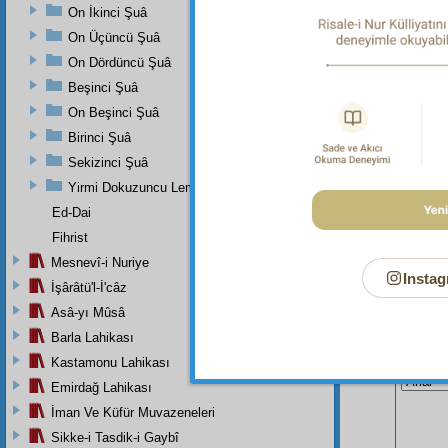
zevâl
On İkinci Şuâ
bulur.
On Üçüncü Şuâ
On Dördüncü Şuâ
Beşinci Şuâ
On Beşinci Şuâ
Birinci Şuâ
Sekizinci Şuâ
Yirmi Dokuzuncu Lem'adan İkinci Bab
Ed-Dai
Fihrist
Mesnevî-i Nuriye
Instag
İşârâtü'l-İ'câz
Asâ-yı Mûsâ
Barla Lahikası
Bu Say
Kastamonu Lahikası
Emirdağ Lahikası
İman Ve Küfür Muvazeneleri
Sikke-i Tasdik-i Gaybî