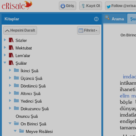
Giriş
Kayıt Ol
Follow @erisa
Kitaplar
Arama
Şu
Hepsini Daralt
Fihrist
On Birinc
Sözler
Mektubat
Lem'alar
Şuâlar
İkinci Şuâ
imda
Üçüncü Şuâ
intika
Dördüncü Şuâ
ihanet
Altıncı Şuâ
elîm
m
böyle 
Yedinci Şuâ
dünyay
Dokuzuncu Şuâ
imdatl
Onuncu Şuâ
endişe
On Birinci Şuâ
tama
Meyve Risâlesi