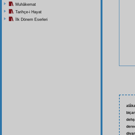
Muhâkemat
Tarihçe-i Hayat
İlk Dönem Eserleri
alâka
biça
dehşe
dere
diva