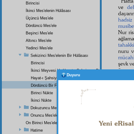
Hattâ
Birincisi
ve
deh
İkinci Mes'elenin Hülâsası
dayanma
Üçüncü Mes'ele
hadsiz
musibe
Dördüncü Mes'ele
Nur ris
Beşinci Mes'ele
ağlam
Altıncı Mes'ele
tahak
Yedinci Mes'ele
nuru v
Sekizinci Mes'elenin Bir Hülâsası
mücah
şevk ve
Birincisi
ünvanı
İkinci Meyvesi Ve Hayat-ı Şahsiyeye Bakan Bir Faydası
Duyuru
hastalı
Hayat-ı Şahsiyeye Ait Üçüncü Bir Faydası
kalb
il
Dördüncü Bir Faydası Ki, İnsanın Hayat-ı İçtimaiyesine Ba
münase
Birinci Nükte
Hem h
İkinci Nükte
hane
si
Dokuzuncu Mesele
herbir
Onuncu Mes'ele
çeker
sefahe
On Birinci Mes'ele
uçamıy
Hatime