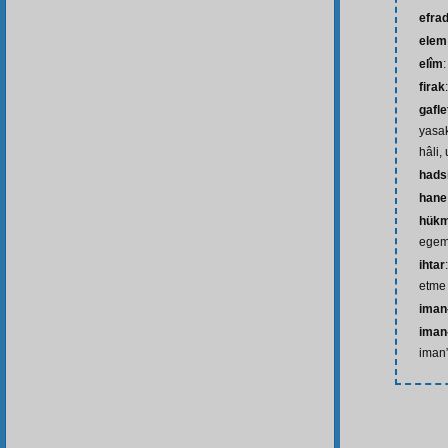
efra
elem
elîm
:
firak
gafle
yasa
hâli,
hads
hane
hük
egem
ihtar
etme
iman-
iman-
iman