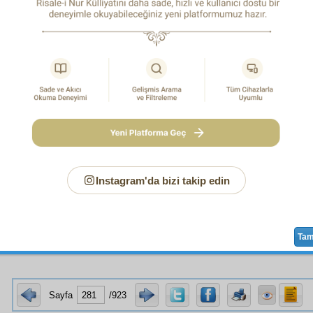
î üç yüz bin
nevi
haşrin ve neşrin
nümune
lerini
icad
ede
mmed ve Mûsâ
aleyhimessalâtü vesselâm
ların her biri
iği bin senelik zaman, karşı karşıya hayalen getirilip bakı
 bin
misal
ini ve bin delilini iki bin baharda
gösterdiği 
HAŞİYE-1
 bir
kudret
ten
haşr-i cismânî
yi uzak görmek, bin dere
ktır.
 madem
nev-i beşer
in en meşhurları olan yüz yirmi dört bin
a
saadet-i ebediye
yi ve bekà-yı uhrevîyi
Cenâb-ı Hak
kın b
rine
istinaden
ilân edip
mu'cize
leriyle doğru olduklarını ispat 
z
ehl-i velâyet
,
keşf
le ve zevkle aynı
hakikat
e imza basıyorl
güneş gibi
zâhir
olur; şüphe eden
divâne
olur.
Instagram'da bizi takip edin
1
erbir bahar, kıyameti kopmuş, ölmüş ve karşısındaki bahar onun haş
Ta
Sayfa
/923