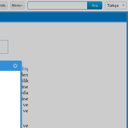
Menu
nda
yyen
ve
tefriş
hammül
ünden
 derece
zabit
lik
ve sohbetine
î
ferman
larda
tiği
kudretine
in açacak ve
ve
Hayy
ve
riyorlar.
ve
nebatî
ve