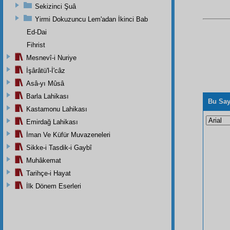
Sekizinci Şuâ
Yirmi Dokuzuncu Lem'adan İkinci Bab
Ed-Dai
Fihrist
Mesnevî-i Nuriye
İşârâtü'l-İ'câz
Asâ-yı Mûsâ
Barla Lahikası
Bu Say
Kastamonu Lahikası
Emirdağ Lahikası
İman Ve Küfür Muvazeneleri
Sikke-i Tasdik-i Gaybî
Muhâkemat
Tarihçe-i Hayat
İlk Dönem Eserleri