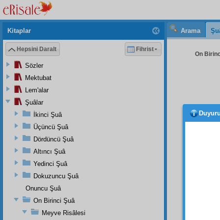
Kitaplar
Arama
Şu
Hepsini Daralt
Fihrist
On Birinc
Sözler
Mektubat
Lem'alar
Şuâlar
Duyur
İkinci Şuâ
gibi;
etmek 
Üçüncü Şuâ
çekindi
Dördüncü Şuâ
merte
Altıncı Şuâ
müşerr
Yedinci Şuâ
ona
sa
Dokuzuncu Şuâ
kolay
Onuncu Şuâ
yapac
Kayyû
On Birinci Şuâ
Meyve Risâlesi
Evet,