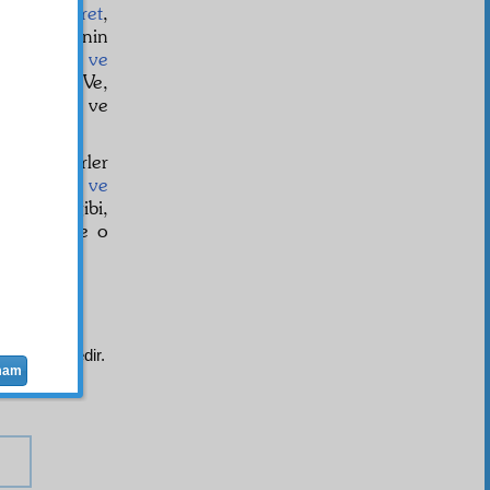
n bir
kudret
,
nin ümmetinin
lsa,
haşrin ve
görülecek. Ve,
ce körlük ve
 peygamberler
inler
vaad ve
ettikleri gibi,
ar. Elbette o
ri hükmündedir.
mam