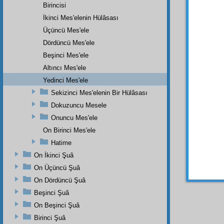
hayvan
Birincisi
Muha
İkinci Mes'elenin Hülâsası
geçird
Üçüncü Mes'ele
neşr
in
Dördüncü Mes'ele
böyle
Beşinci Mes'ele
akılsızlı
Altıncı Mes'ele
Hem
Yedinci Mes'ele
ittifak
l
Sekizinci Mes'elenin Bir Hülâsası
ahd
le
hadsi
Dokuzuncu Mesele
hakikat
Onuncu Mes'ele
On Birinci Mes'ele
Hatime
Haşiye-
On İkinci Şuâ
Sabık h
On Üçüncü Şuâ
On Dördüncü Şuâ
Beşinci Şuâ
On Beşinci Şuâ
Birinci Şuâ