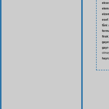
ekse
elem
elze
esef
fâni
:
ferm
firak
gaye
gayr
olma
hayr