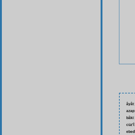
âyât
azap
bâki
:
cüz’î
ebed