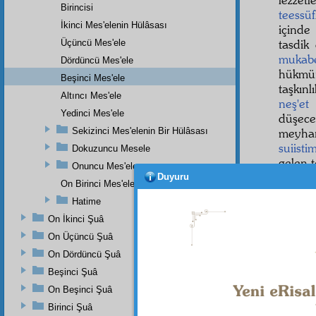
Birincisi
teessüf
İkinci Mes'elenin Hülâsası
içinde
tasdik
Üçüncü Mes'ele
mukab
Dördüncü Mes'ele
hükmün
Beşinci Mes'ele
taşkın
Altıncı Mes'ele
neş'et
e
Yedinci Mes'ele
düşece
Sekizinci Mes'elenin Bir Hülâsası
meyha
suiisti
Dokuzuncu Mesele
gelen 
Onuncu Mes'ele
Duyuru
Eğer
On Birinci Mes'ele
ve tatl
Hatime
gençli
On İkinci Şuâ
kitapla
On Üçüncü Şuâ
Mad
On Dördüncü Şuâ
dairesi
Beşinci Şuâ
Elbette
On Beşinci Şuâ
etmek 
Birinci Şuâ