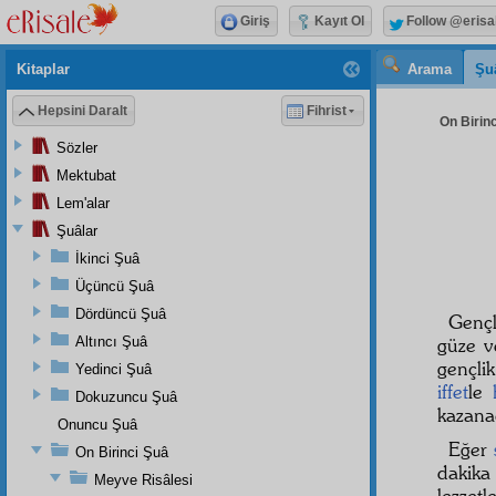
Giriş
Kayıt Ol
Follow @erisa
Kitaplar
Arama
Şu
Hepsini Daralt
Fihrist
On Birinc
Sözler
Mektubat
Lem'alar
Şuâlar
İkinci Şuâ
Üçüncü Şuâ
Dördüncü Şuâ
Genç
Altıncı Şuâ
güze v
gençli
Yedinci Şuâ
iffet
le
Dokuzuncu Şuâ
kazana
Onuncu Şuâ
Eğer
On Birinci Şuâ
dakika 
Meyve Risâlesi
lezzet