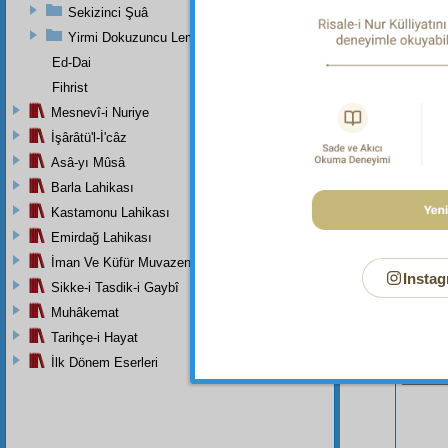
Sekizinci Şuâ
Yirmi Dokuzuncu Lem'adan İkinci Bab
Ed-Dai
Fihrist
Mesnevî-i Nuriye
İşârâtü'l-İ'câz
Asâ-yı Mûsâ
Barla Lahikası
Kastamonu Lahikası
Emirdağ Lahikası
İman Ve Küfür Muvazeneleri
Instag
Sikke-i Tasdik-i Gaybî
Muhâkemat
Tarihçe-i Hayat
Bu Say
İlk Dönem Eserleri