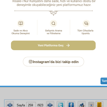
 bir saati beş farz namaza
sarf
etsek, o halde hapis ve
musibe
 saati, bazan bir gün ibadet; ve
fâni
bir saati,
bâki
saat
lmesi ve kalbî ve
ruhî
meyusiyet
ve sıkıntıların kısmen
zev
sebebiyet veren hatalara
kefâreten
affettirmesi ve hapsi
yi alması ne derece kârlı bir imtihan, bir ders ve
musibet
a
dârâne
bir hoş sohbet olduğu düşünülsün...
ncü Sözde denildiği gibi, bin lira ikramiye kazancı için 
bir piyango kumarına yirmi dört lirasından beş on lirayı v
n birisini
ebedî
bir
mücevherat
hazinesinin biletine verm
î piyangoda o bin lirayı kazanmak ihtimali binden bird
ar
daha var—ve
uhrevî
mukadderat-ı beşer
piyangos
Instagram'da bizi takip edin
ye
mazhar
ehl-i iman
için kazanç ihtimali binden doku
olduğuna yüz yirmi dört bin
enbiya
nın ona dair
ihbar
ın
evliya
dan ve
asfiya
dan had ve hesaba gelmez
sâdık
mu
leri halde, evvelki piyangoya koşmak, ikincisinden kaç
Ta
at
a
muhalif
düşer,
mukayese
edilsin.
Sayfa
/923