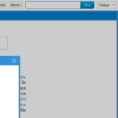
Menu
nda
aye-i hayat
ı,
 o
sermaye
ile
ş farz namaza
fetmezsek, ne
lbî, hem
ruhî
 ve
meyusâne
ksine gitmekle