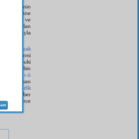
t
müddetinin
ler hükmüne
âl
bulması ve
n
hikmet
i olan
rkadaşlarıyla
bin adam
iştirak
eren ve yirmi
eyen—halbuki
ir; çünkü bin
unda,
hüsn-ü
z yüz doksan
ı
keşf
le
tasdik
hbir
ler haber
mak ne derece
mam