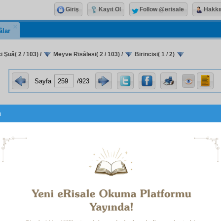
Giriş
Kayıt Ol
Follow @erisale
Hakkı
âlar
i Şuâ( 2 / 103)
/
Meyve Risâlesi( 2 / 103)
/
Birincisi( 1 / 2)
Sayfa
/923
u
Birincisi
üncü Sözde
izah
ı bulunan, her gün yirmi dört saat
serm
mız bize
ihsan
ediyor—tâ ki, iki hayatımıza lâzım şeyler
. Biz kısacık
hayat-ı dünyeviye
ye yirmi üç saati
sarf
edip, be
en bir saati, pek çok uzun olan
hayat-ı uhreviye
mize sar
hilâf-ı akıl
bir hata ve o hatanın cezası olarak hem ka
ıları çekmek ve o sıkıntılar yüzünden ahlâkını bozmak
ı geçirmek sebebiyle, değil
terbiye
almak, belki
terbiye
nin a
rece
hasâret
ederiz,
kıyas
edilsin.