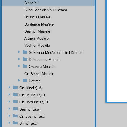
Birincisi
Eğer,
İkinci Mes'elenin Hülâsası
herbir
geçebi
Üçüncü Mes'ele
hapse 
Dördüncü Mes'ele
terbiye
Beşinci Mes'ele
tesellî
Altıncı Mes'ele
Dördü
Yedinci Mes'ele
etmiş 
Sekizinci Mes'elenin Bir Hülâsası
dörtte
Dokuzuncu Mesele
dünyev
Onuncu Mes'ele
hissed
hâtime
On Birinci Mes'ele
dokuz 
Hatime
eden
On İkinci Şuâ
verdik
On Üçüncü Şuâ
maslah
On Dördüncü Şuâ
Beşinci Şuâ
On Beşinci Şuâ
Birinci Şuâ