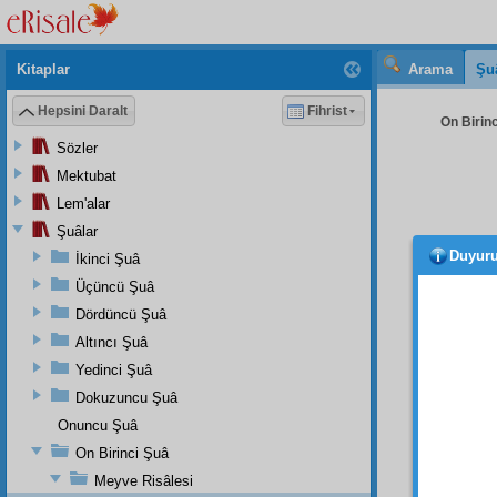
Kitaplar
Arama
Şu
Hepsini Daralt
Fihrist
On Birinc
Sözler
Mektubat
Lem'alar
Şuâlar
Duyur
İkinci Şuâ
Üçüncü Şuâ
Dördüncü Şuâ
Dörd
Altıncı Şuâ
Hâlık
ı
alınsın
Yedinci Şuâ
kâfi
gel
Dokuzuncu Şuâ
kadar
Onuncu Şuâ
sıkınt
On Birinci Şuâ
hayatın
Meyve Risâlesi
ne de