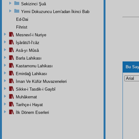
Sekizinci Şuâ
Yirmi Dokuzuncu Lem'adan İkinci Bab
Ed-Dai
Fihrist
Mesnevî-i Nuriye
İşârâtü'l-İ'câz
Asâ-yı Mûsâ
Barla Lahikası
Kastamonu Lahikası
Bu Say
Emirdağ Lahikası
İman Ve Küfür Muvazeneleri
Sikke-i Tasdik-i Gaybî
Muhâkemat
Tarihçe-i Hayat
İlk Dönem Eserleri