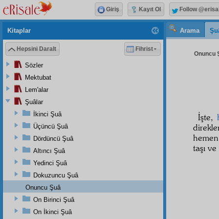
Giriş
Kayıt Ol
Follow @erisa
Kitaplar
Arama
Şu
Hepsini Daralt
Fihrist
Onuncu Ş
Sözler
Mektubat
Lem'alar
Şuâlar
İkinci Şuâ
İşte,
direkl
Üçüncü Şuâ
hemen 
Dördüncü Şuâ
taşı ve
Altıncı Şuâ
Yedinci Şuâ
Dokuzuncu Şuâ
Onuncu Şuâ
On Birinci Şuâ
On İkinci Şuâ