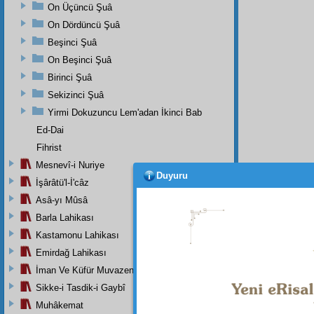
On Üçüncü Şuâ
On Dördüncü Şuâ
Beşinci Şuâ
On Beşinci Şuâ
Birinci Şuâ
Sekizinci Şuâ
Yirmi Dokuzuncu Lem'adan İkinci Bab
Ed-Dai
Fihrist
Mesnevî-i Nuriye
Duyuru
İşârâtü'l-İ'câz
Asâ-yı Mûsâ
Barla Lahikası
Kastamonu Lahikası
Emirdağ Lahikası
İman Ve Küfür Muvazeneleri
Sikke-i Tasdik-i Gaybî
Bu Say
Muhâkemat