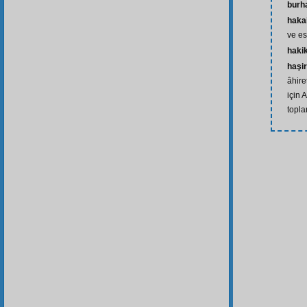
burh
haka
ve es
hakik
haşir
âhire
için 
topl