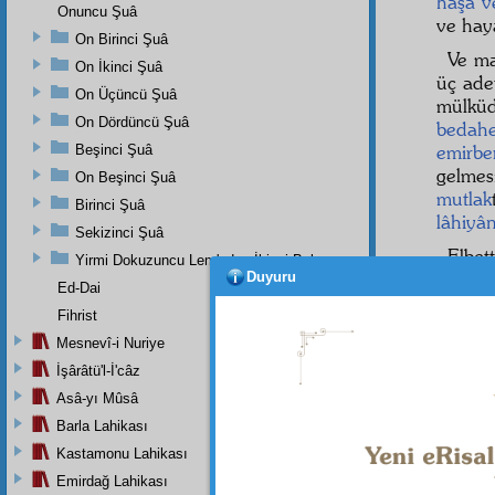
hâşâ v
Onuncu Şuâ
ve hay
On Birinci Şuâ
Ve m
On İkinci Şuâ
üç ad
On Üçüncü Şuâ
mülkü
On Dördüncü Şuâ
bedahe
emirbe
Beşinci Şuâ
gelme
On Beşinci Şuâ
mutlak
Birinci Şuâ
lâhiyâ
Sekizinci Şuâ
Elbet
Yirmi Dokuzuncu Lem'adan İkinci Bab
"madem
Duyuru
Ed-Dai
olacak,
Fihrist
Mesnevî-i Nuriye
İşârâtü'l-İ'câz
Dipnot-1
Asâ-yı Mûsâ
"Ve mad
Barla Lahikası
Kastamonu Lahikası
Emirdağ Lahikası