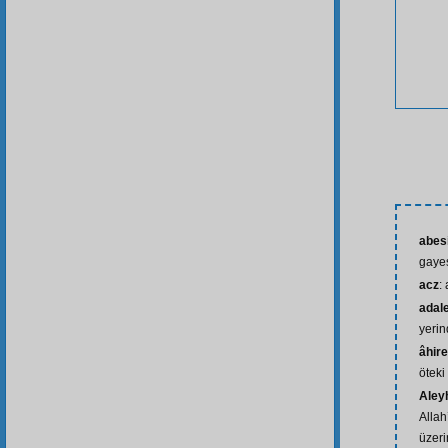
abes
gayes
acz
:
adale
yerin
âhire
öteki
Aley
Allah
üzeri