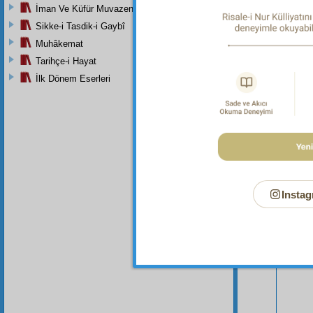
İman Ve Küfür Muvazeneleri
Sikke-i Tasdik-i Gaybî
Muhâkemat
Tarihçe-i Hayat
İlk Dönem Eserleri
Bu Say
Instag