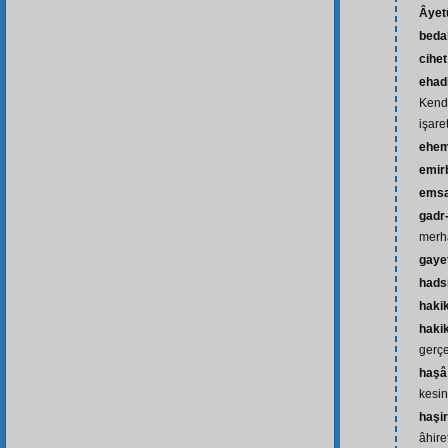
Âyet
beda
cihet
ehad
Kendi
işaret
ehem
emir
emsa
gadr-
merh
gaye
hads
haki
hakik
gerçe
haşâ 
kesin
haşir
âhire