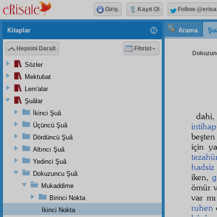
Giriş
Kayıt Ol
Follow @erisa
Kitaplar
Arama
Şu
Hepsini Daralt
Fihrist
Dokuzunc
Sözler
Mektubat
Lem'alar
Şuâlar
İkinci Şuâ
dahi
intihap
Üçüncü Şuâ
beşten
Dördüncü Şuâ
için y
Altıncı Şuâ
tezahü
Yedinci Şuâ
hadsiz
Dokuzuncu Şuâ
iken,
g
Mukaddime
ömür v
var mı
Birinci Nokta
ruhen
İkinci Nokta