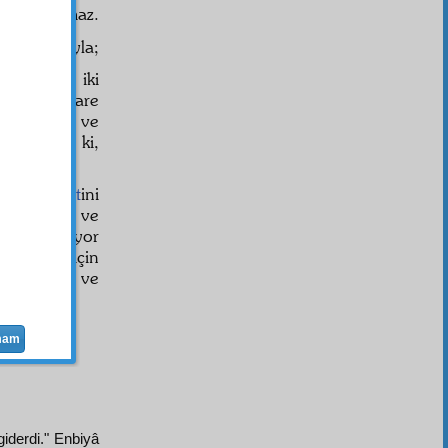
ikat
ı olamaz.
t-i kàtıa
sıyla;
memlekette iki
ur ve idare
rine kadar ve
ntizam
var ki,
iyet
in
izzet
ini
ve
zâhirî
ve
si gösteriyor
hâkimiyet
için
k
ın,
hakikî
ve
siye
sine
mam
giderdi." Enbiyâ