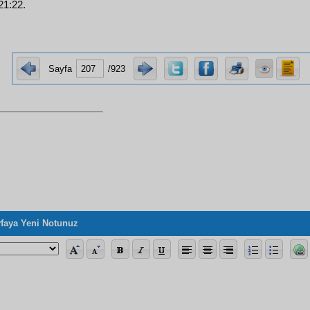
21:22.
Sayfa
/923
faya Yeni Notunuz