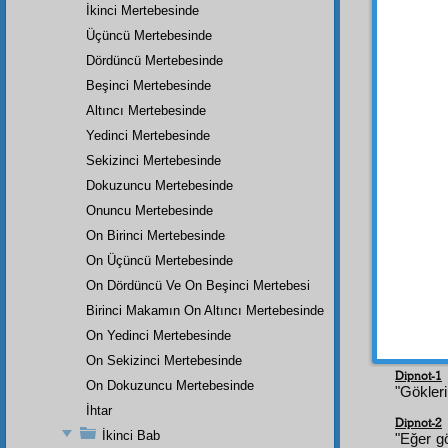
İkinci Mertebesinde
Made
Üçüncü Mertebesinde
Çünk
Dördüncü Mertebesinde
mütead
Beşinci Mertebesinde
padişa
Altıncı Mertebesinde
hercü
Yedinci Mertebesinde
hüceyr
zerre
k
Sekizinci Mertebesinde
Dokuzuncu Mertebesinde
He
Onuncu Mertebesinde
kırar.
muvak
On Birinci Mertebesinde
ki,
hâk
On Üçüncü Mertebesinde
böyle 
On Dördüncü Ve On Beşinci Mertebesi
küllî
ru
Birinci Makamın On Altıncı Mertebesinde
On Yedinci Mertebesinde
On Sekizinci Mertebesinde
Dipnot-1
On Dokuzuncu Mertebesinde
"Gökleri
İhtar
Dipnot-2
İkinci Bab
"Eğer gö