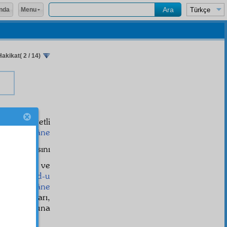
Menu
nda
kikat( 2 / 14)
gayet
kuvvetli
musahharâne
rlik mânâsını
ka
larından ve
olan
cünûd-u
rde,
hâkimâne
ın
cereyan
ları,
in
vücûd
una