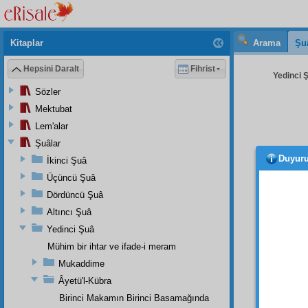
Kitaplar
Arama
Şu
Hepsini Daralt
Fihrist
Yedinci Ş
Sözler
Mektubat
Lem'alar
Şuâlar
Duyur
İkinci Şuâ
faaliy
bir şe
Üçüncü Şuâ
Dördüncü Şuâ
meşgul
Altıncı Şuâ
ihsas
e
Yedinci Şuâ
hayvan
Mühim bir ihtar ve ifade-i meram
Rabbân
Mukaddime
tekvinî
bedahe
Âyetü'l-Kübra
delâlet
Birinci Makamın Birinci Basamağında