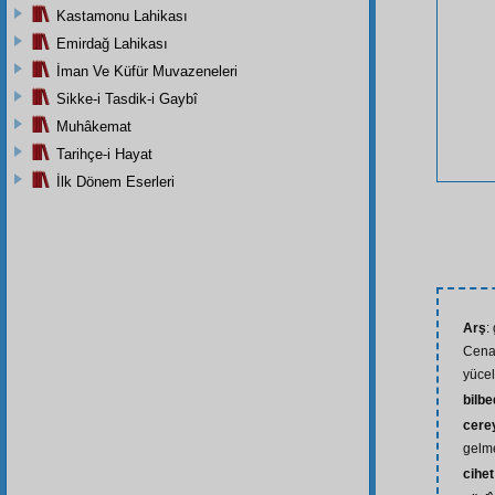
Kastamonu Lahikası
Emirdağ Lahikası
İman Ve Küfür Muvazeneleri
Sikke-i Tasdik-i Gaybî
Muhâkemat
Tarihçe-i Hayat
İlk Dönem Eserleri
Arş
:
Cenab
yüceli
bilb
cere
gelm
cihet