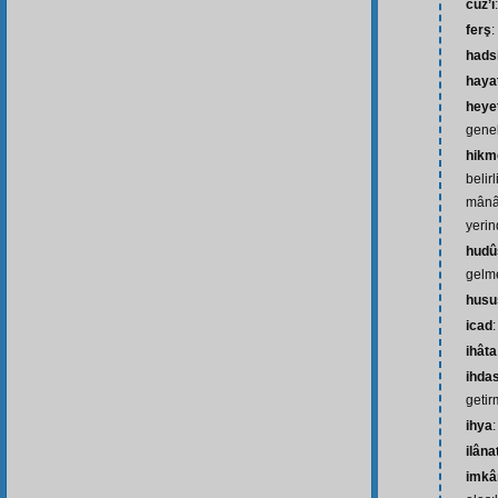
cüz’î
ferş
:
hads
haya
heye
genel
hikm
belir
mânâl
yerin
hudû
gelme
husu
icad
ihâta
ihda
geti
ihya
ilâna
imkâ