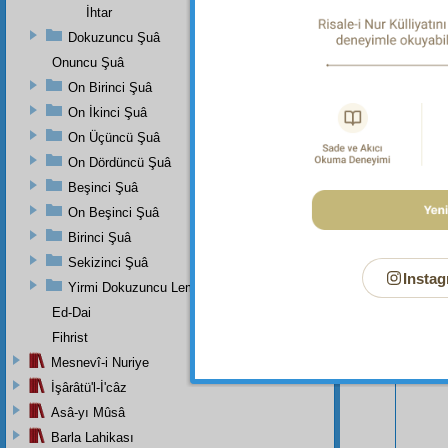
İhtar
Dokuzuncu Şuâ
Onuncu Şuâ
On Birinci Şuâ
On İkinci Şuâ
On Üçüncü Şuâ
On Dördüncü Şuâ
Beşinci Şuâ
On Beşinci Şuâ
Birinci Şuâ
Sekizinci Şuâ
Instag
Yirmi Dokuzuncu Lem'adan İkinci Bab
Bu Say
Ed-Dai
Fihrist
Mesnevî-i Nuriye
İşârâtü'l-İ'câz
Asâ-yı Mûsâ
Barla Lahikası