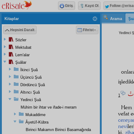
Giriş
Kayıt Ol
Follow @erisa
Kitaplar
Arama
Şu
Hepsini Daralt
Fihrist
Yedinci Ş
Sözler
Mektubat
Lem'alar
Şuâlar
İkinci Şuâ
onlar
Üçüncü Şuâ
işledik
Dördüncü Şuâ
رَتْ
Altıncı Şuâ
1
Yedinci Şuâ
He
Mühim bir ihtar ve ifade-i meram
vefat e
Mukaddime
cereya
Âyetü'l-Kübra
nevi
le
Birinci Makamın Birinci Basamağında
ki,
zîh