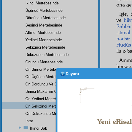
İkinci Mertebesinde
ona gel
Üçüncü Mertebesinde
İşte,
Dördüncü Mertebesinde
ve
hik
Beşinci Mertebesinde
Rabbân
istimal
Altıncı Mertebesinde
hadsiz
Yedinci Mertebesinde
Hudûs
Sekizinci Mertebesinde
ile o b
Dokuzuncu Mertebesinde
Amma
Onuncu Mertebesinde
herşey
On Birinci Mertebesinde
seyyar
Duyuru
On Üçüncü Mertebesinde
bir şa
dünyay
On Dördüncü Ve On Beşinci Mertebesi
içinde
Birinci Makamın On Altıncı Mertebesinde
o nakış
On Yedinci Mertebesinde
On Sekizinci Mertebesinde
On Dokuzuncu Mertebesinde
Dipnot-1
İhtar
"Amel de
İkinci Bab