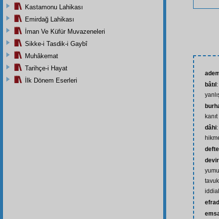
Kastamonu Lahikası
Emirdağ Lahikası
İman Ve Küfür Muvazeneleri
Sikke-i Tasdik-i Gaybî
Muhâkemat
Tarihçe-i Hayat
adem
İlk Dönem Eserleri
bâtıl
yanlı
burh
kanıt
dâhi
hikme
defte
devir
yumu
tavuk
iddia
efra
emsa