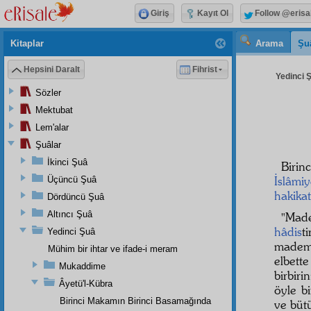
Giriş
Kayıt Ol
Follow @erisa
Kitaplar
Arama
Şu
Hepsini Daralt
Fihrist
Yedinci Ş
Sözler
Mektubat
Lem'alar
Şuâlar
İkinci Şuâ
Birin
İslâmi
Üçüncü Şuâ
hakikat
Dördüncü Şuâ
Altıncı Şuâ
"Mad
hâdis
ti
Yedinci Şuâ
madem
Mühim bir ihtar ve ifade-i meram
elbett
Mukaddime
birbiri
Âyetü'l-Kübra
öyle b
Birinci Makamın Birinci Basamağında
ve bü