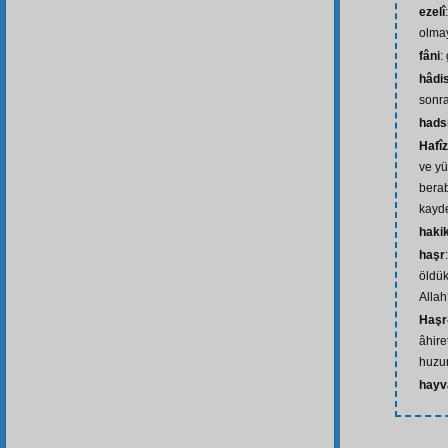
ezelî
olma
fâni
:
hâdi
sonra
hads
Hafîz
ve yü
bera
kayde
haki
haşr
öldük
Allah
Haşr
âhiret
huzu
hayv