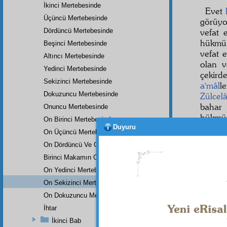
İkinci Mertebesinde
Evet
Üçüncü Mertebesinde
görüyo
Dördüncü Mertebesinde
vefat 
hükmü
Beşinci Mertebesinde
vefat 
Altıncı Mertebesinde
olan 
Yedinci Mertebesinde
çekird
Sekizinci Mertebesinde
a'mâl
l
Dokuzuncu Mertebesinde
Zülcelâ
bahar
Onuncu Mertebesinde
hükmün
On Birinci Mertebesinde
ayne
Duyuru
On Üçüncü Mertebesinde
aynen
On Dördüncü Ve On Beşinci Mertebesi
Birinci Makamın On Altıncı Mertebesinde
On Yedinci Mertebesinde
On Sekizinci Mertebesinde
On Dokuzuncu Mertebesinde
İhtar
İkinci Bab