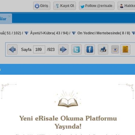
Giriş
Kayıt Ol
Follow @erisale
Hakkı
âlar
uâ( 51 / 102)
/
Âyetü'l-Kübra( 43 / 94)
/
On Yedinci Mertebesinde( 8 / 8)
Sayfa
/923
u
ihbar
ları
izhar
ve ispat etmeleri; ve
bilhassa
Risale-i Nur
ın herbiri, Kur'ân'ın bir
meziyet
ini, bir
nükte
sini
kat'î
bur
i; ve
bilhassa
Mu'cizat-ı Kur'âniye
Risale
si
şimendifer
v
yetin harikalarından çok şeyleri Kur'ân'dan
istihraç
eden Yi
 Makamı; ve Risale-i Nur'a ve elektriğe işaret eden âye
en
İşarât-ı Kur'âniye
nam
ındaki Birinci
Şuâ
; ve
huruf-u Kur'â
zam
,
esrar
lı ve mânâlı olduğunu gösteren
Rumuzât
daki sekiz küçük
risale
ler; ve
Sûre-i Feth
in
âhir
ki âyeti beş
v
cihet
inde
mu'cize
liğini ispat eden küçük bir
risale
gibi Ri
cüz'
ü, Kur'ân'ın bir
hakikat
ini, bir nurunu
izhar
etmesi, K