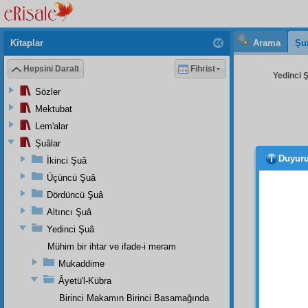
Kitaplar
Arama
Şu
Hepsini Daralt
Fihrist
Yedinci Ş
Sözler
Mektubat
Lem'alar
Şuâlar
Duyur
İkinci Şuâ
gaybî
kitabın
Üçüncü Şuâ
etmes
Dördüncü Şuâ
medeni
Altıncı Şuâ
İkinci
Yedinci Şuâ
bildir
Mühim bir ihtar ve ifade-i meram
munta
Mukaddime
nâm
ın
gaybî
Âyetü'l-Kübra
herbir
Birinci Makamın Birinci Basamağında