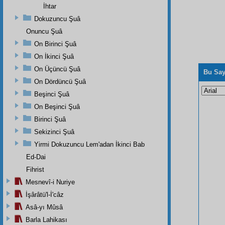
İhtar
Dokuzuncu Şuâ
Onuncu Şuâ
On Birinci Şuâ
On İkinci Şuâ
On Üçüncü Şuâ
Bu Say
On Dördüncü Şuâ
Beşinci Şuâ
On Beşinci Şuâ
Birinci Şuâ
Sekizinci Şuâ
Yirmi Dokuzuncu Lem'adan İkinci Bab
Ed-Dai
Fihrist
Mesnevî-i Nuriye
İşârâtü'l-İ'câz
Asâ-yı Mûsâ
Barla Lahikası