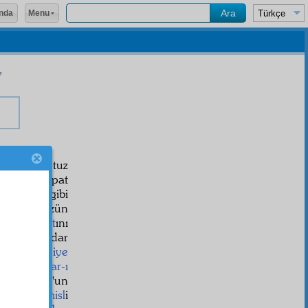
Menu
nda
'un yüz otuz
han
larla ispat
e
tayyare
gibi
rminci Sözün
tlerin
işârât
ını
niye
ne kadar
-ı Semaniye
ech
ile
ihbar-ı
sale-i Nur'un
ur'ân'ın
misl
i