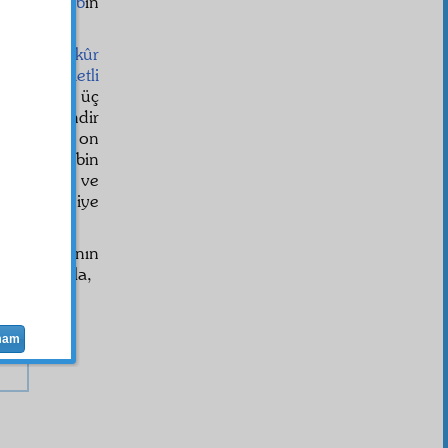
âlem-i gayb
ın
'ân'ın
mezkûr
si ve
azametli
 dahi bin üç
iyet
leri içindir
 olması ve on
fi, yüz ve bin
rfin nuru ve
kazanmış diye
la ve
âyât
ının
tetabuk
uyla,
mam