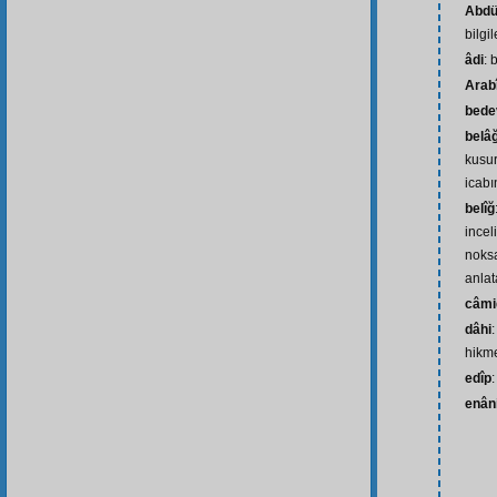
Abdü
bilgil
âdi
: 
Arab
bede
belâ
kusu
icabı
belîğ
incel
noksa
anlat
câmi
dâhi
hikme
edîp
enân