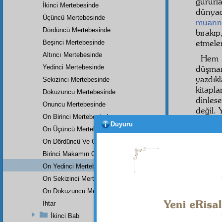
gururl
İkinci Mertebesinde
dünyad
Üçüncü Mertebesinde
muann
Dördüncü Mertebesinde
bırakı
etmeler
Beşinci Mertebesinde
Altıncı Mertebesinde
Hem K
Yedinci Mertebesinde
düşma
yazdık
Sekizinci Mertebesinde
kitapla
Dokuzuncu Mertebesinde
dinles
Onuncu Mertebesinde
değil. 
On Birinci Mertebesinde
olduğu
Duyuru
On Üçüncü Mertebesinde
merteb
On Dördüncü Ve On Beşinci Mertebesi
Hattâ
Birinci Makamın On Altıncı Mertebesinde
On Yedinci Mertebesinde
"Bu ây
On Sekizinci Mertebesinde
Ona d
On Dokuzuncu Mertebesinde
O da,
İhtar
âlem
p
İkinci Bab
huduts