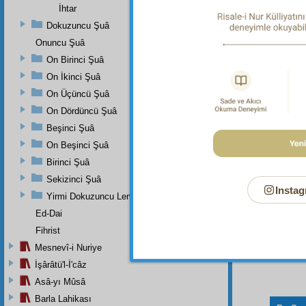
İhtar
Dokuzuncu Şuâ
Onuncu Şuâ
Dipnot-1
On Birinci Şuâ
"Artık e
On İkinci Şuâ
Dipnot-2
"Göklerd
On Üçüncü Şuâ
On Dördüncü Şuâ
Beşinci Şuâ
On Beşinci Şuâ
Birinci Şuâ
Sekizinci Şuâ
Instag
Yirmi Dokuzuncu Lem'adan İkinci Bab
Ed-Dai
Fihrist
Mesnevî-i Nuriye
İşârâtü'l-İ'câz
Asâ-yı Mûsâ
Barla Lahikası