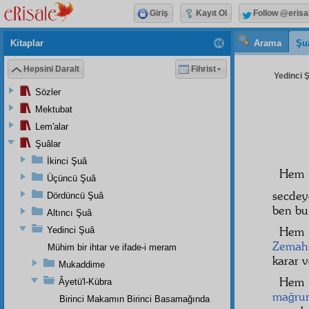
Giriş
Kayıt Ol
Follow @erisa
Kitaplar
Arama
Şu
Hepsini Daralt
Fihrist
Yedinci Ş
Sözler
Mektubat
Lem'alar
Şuâlar
İkinci Şuâ
He
Üçüncü Şuâ
secdey
Dördüncü Şuâ
ben bu
Altıncı Şuâ
He
Yedinci Şuâ
Zemahş
Mühim bir ihtar ve ifade-i meram
karar v
Mukaddime
Hem 
Âyetü'l-Kübra
mağru
Birinci Makamın Birinci Basamağında