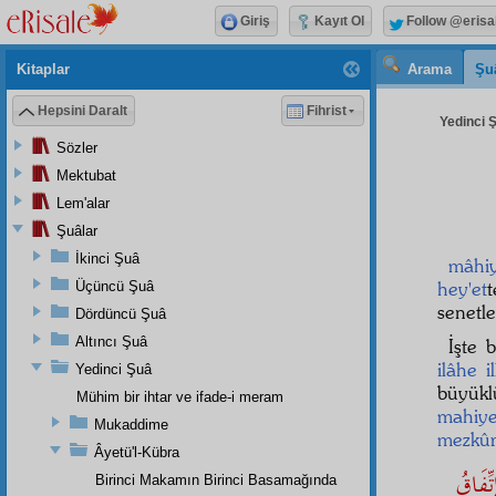
Giriş
Kayıt Ol
Follow @erisa
Kitaplar
Arama
Şu
Hepsini Daralt
Fihrist
Yedinci Ş
Sözler
Mektubat
Lem'alar
Şuâlar
İkinci Şuâ
mâhiy
hey'et
Üçüncü Şuâ
senetle
Dördüncü Şuâ
Altıncı Şuâ
İşte 
ilâhe i
Yedinci Şuâ
büyük
Mühim bir ihtar ve ifade-i meram
mahiye
Mukaddime
mezkû
Âyetü'l-Kübra
ِّفَاقُ
Birinci Makamın Birinci Basamağında