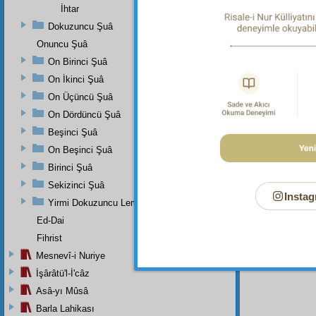
İhtar
Dokuzuncu Şuâ
Onuncu Şuâ
Dipnot-1
Allah't
On Birinci Şuâ
ve kuvv
On İkinci Şuâ
cevarih
neviler
On Üçüncü Şuâ
katrele
kat'î de
On Dördüncü Şuâ
hakikat
Beşinci Şuâ
vahdet i
On Beşinci Şuâ
Birinci Şuâ
Sekizinci Şuâ
Instag
Yirmi Dokuzuncu Lem'adan İkinci Bab
Ed-Dai
Fihrist
Mesnevî-i Nuriye
İşârâtü'l-İ'câz
Asâ-yı Mûsâ
Barla Lahikası