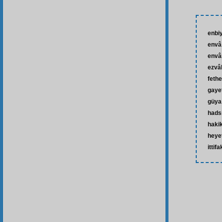
enbi
envâ
envâ
ezvâ
feth
gaye
güya
hads
haki
heye
ittifa