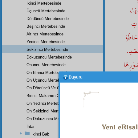
İkinci Mertebesinde
ّهَا
Üçüncü Mertebesinde
Dördüncü Mertebesinde
َاتِ
Beşinci Mertebesinde
ِحَاطَةِ
Altıncı Mertebesinde
Yedinci Mertebesinde
لْقَصْدِ
Sekizinci Mertebesinde
Dokuzuncu Mertebesinde
صُوَرِهَا
Onuncu Mertebesinde
On Birinci Mertebesinde
لَةٍ
Duyuru
On Üçüncü Mertebesinde
On Dördüncü Ve On Beşinci Mertebesi
Birinci Makamın On Altıncı Mertebesinde
On Yedinci Mertebesinde
denilm
On Sekizinci Mertebesinde
Son
On Dokuzuncu Mertebesinde
nihayet
İhtar
beşer 
ettiler
İkinci Bab