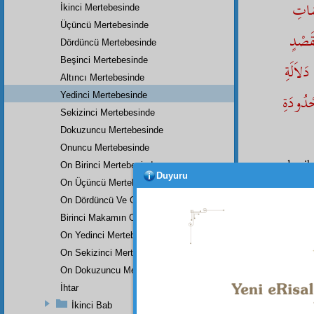
مَاتِ
İkinci Mertebesinde
Üçüncü Mertebesinde
قَصْدٍ
Dördüncü Mertebesinde
Beşinci Mertebesinde
َلاَلَةِ
Altıncı Mertebesinde
حْدُودَةِ
Yedinci Mertebesinde
Sekizinci Mertebesinde
Dokuzuncu Mertebesinde
Onuncu Mertebesinde
denil
On Birinci Mertebesinde
Duyuru
On Üçüncü Mertebesinde
Sonr
dünya 
On Dördüncü Ve On Beşinci Mertebesi
iman al
Birinci Makamın On Altıncı Mertebesinde
marifet
On Yedinci Mertebesinde
onu içe
On Sekizinci Mertebesinde
Bütü
On Dokuzuncu Mertebesinde
lisan-ı 
İhtar
ve
mua
İkinci Bab