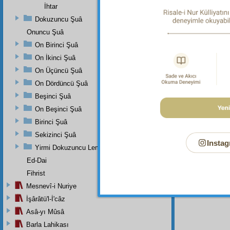
İhtar
Dokuzuncu Şuâ
Dipnot-1
Onuncu Şuâ
Allah'ta
ve cezal
On Birinci Şuâ
eden bü
On İkinci Şuâ
ve habb
hepsini
On Üçüncü Şuâ
ihsan
h
On Dördüncü Şuâ
ihatası
Beşinci Şuâ
On Beşinci Şuâ
Birinci Şuâ
Sekizinci Şuâ
Instag
Yirmi Dokuzuncu Lem'adan İkinci Bab
Ed-Dai
Fihrist
Mesnevî-i Nuriye
İşârâtü'l-İ'câz
Asâ-yı Mûsâ
Barla Lahikası