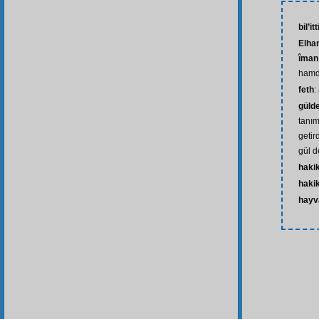
bil’it
Elham
îman
hamd
feth
:
gülde
tanı
getir
gül d
haki
haki
hayv