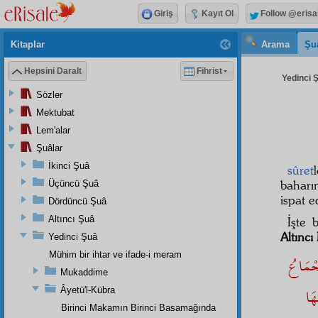
Giriş
Kayıt Ol
Follow @erisa
Kitaplar
Arama
Şu
Hepsini Daralt
Fihrist
Yedinci Ş
Sözler
Mektubat
Lem'alar
Şuâlar
İkinci Şuâ
sûret
baharı
Üçüncü Şuâ
ispat e
Dördüncü Şuâ
Altıncı Şuâ
İşte
Altıncı
Yedinci Şuâ
Mühim bir ihtar ve ifade-i meram
جْمَاعُ
Mukaddime
هَا
Âyetü'l-Kübra
Birinci Makamın Birinci Basamağında