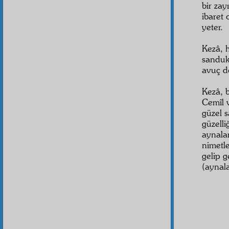
bir zay
ibaret
yeter.
Kezâ, 
sanduk
avuç do
Kezâ, 
Cemîl v
güzel s
güzelli
aynala
nimetle
gelip 
(aynala