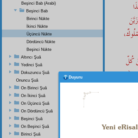
َا
Beşinci Bab (Arabi)
Beşinci Bab
يَّنَ
Birinci Nükte
İkinci Nükte
َمْلُوكٌ
Üçüncü Nükte
Dördüncü Nükte
Beşinci Nükte
 كُلِّ
Altıncı Şuâ
Yedinci Şuâ
َيْنَ
Dokuzuncu Şuâ
Duyuru
Onuncu Şuâ
َقَاتٌ
On Birinci Şuâ
On İkinci Şuâ
انٍ
On Üçüncü Şuâ
On Dördüncü Şuâ
دِ
Beşinci Şuâ
On Beşinci Şuâ
Birinci Şuâ