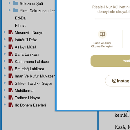
Sekizinci Şuâ
Yirmi Dokuzuncu Lem'adan İkinci Bab
Ed-Dai
Fihrist
"Allah 
Mesnevî-i Nuriye
Vâcibü'
İşârâtü'l-İ'câz
(yüzeys
mazhar 
Asâ-yı Mûsâ
kâfidir.
Barla Lahikası
Kastamonu Lahikası
Evet, i
Emirdağ Lahikası
mahrum 
İman Ve Küfür Muvazeneleri
itibar
Instag
Sikke-i Tasdik-i Gaybî
Kezâ, g
Muhâkemat
günde y
Tarihçe-i Hayat
yeter. 
İlk Dönem Eserleri
kamaştı
kemâli 
Kezâ, k