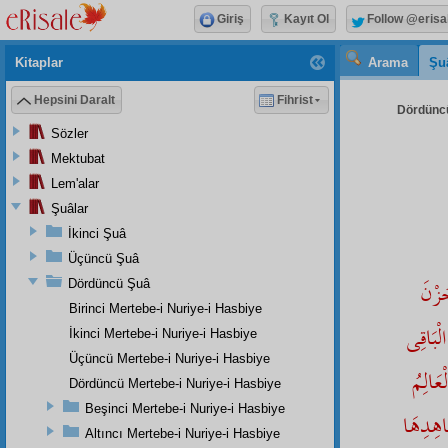
Giriş
Kayıt Ol
Follow @erisa
Kitaplar
Arama
Şu
Hepsini Daralt
Fihrist
Dördüncü
Sözler
Mektubat
Lem'alar
Şuâlar
İkinci Şuâ
Üçüncü Şuâ
ُزْنَ
Dördüncü Şuâ
Birinci Mertebe-i Nuriye-i Hasbiye
ْبَاقِى
İkinci Mertebe-i Nuriye-i Hasbiye
Üçüncü Mertebe-i Nuriye-i Hasbiye
عَالِمُ
Dördüncü Mertebe-i Nuriye-i Hasbiye
Beşinci Mertebe-i Nuriye-i Hasbiye
َاهِدِهَا
Altıncı Mertebe-i Nuriye-i Hasbiye