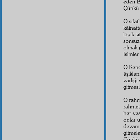
eden B
Çünkü b
O sıfat
kâinatt
lâyık s
sonsuz
olmak g
İsimler
O Kend
âşıklar
varlığ
gitmes
O rahme
rahmet 
her ves
onlar ü
devam e
gitmel
Çünkü r