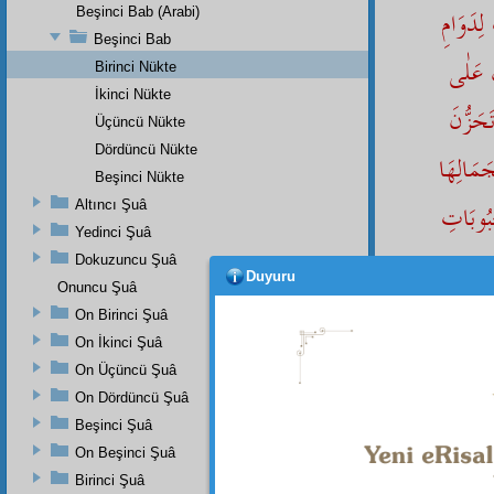
ِدَوَامِ
Beşinci Bab (Arabi)
Beşinci Bab
َ عَلٰى
Birinci Nükte
İkinci Nükte
حَزُّنَ
Üçüncü Nükte
Dördüncü Nükte
َمَالِهَا
Beşinci Nükte
ْبُوبَاتِ
Altıncı Şuâ
Yedinci Şuâ
ُ
Dokuzuncu Şuâ
Duyuru
Onuncu Şuâ
لِبَقَۤاءِ
On Birinci Şuâ
On İkinci Şuâ
On Üçüncü Şuâ
On Dördüncü Şuâ
Beşinci Şuâ
On Beşinci Şuâ
O varl
Birinci Şuâ
olduğun