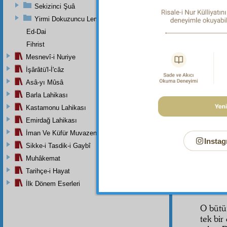
olan Vâ
Sekizinci Şuâ
Yirmi Dokuzuncu Lem'adan İkinci Bab
O her ş
Ed-Dai
varlığ
Fihrist
gitmel
Mesnevî-i Nuriye
onların
İşârâtü'l-İ'câz
O her ş
Asâ-yı Mûsâ
sonsuz
Barla Lahikası
yenile
Kastamonu Lahikası
an gör
Emirdağ Lahikası
eden B
sebebiy
İman Ve Küfür Muvazeneleri
Instag
nazarı
Sikke-i Tasdik-i Gaybî
Muhâkemat
O her 
Tarihçe-i Hayat
Bâkî o
İlk Dönem Eserleri
güzelli
O bütün
tek bir