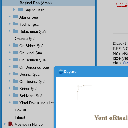
َسْبُنَا
Beşinci Bab (Arabi)
Beşinci Bab
Altıncı Şuâ
Yedinci Şuâ
Dokuzuncu Şuâ
Onuncu Şuâ
Dipnot-1
On Birinci Şuâ
BEŞİN
On İkinci Şuâ
NükteBu 
bize ye
On Üçüncü Şuâ
olan
Yu
On Dördüncü Şuâ
herkes 
Duyuru
surette
Beşinci Şuâ
belki
ha
ayeti ot
On Beşinci Şuâ
ve yats
Birinci Şuâ
Birinci
Dördün
Sekizinci Şuâ
diğeri, 
Yirmi Dokuzuncu Lem'adan İkinci Bab
mübare
zikred
Ed-Dai
gördüm
Fihrist
işaret i
koymuş
Mesnevî-i Nuriye
zeval
in