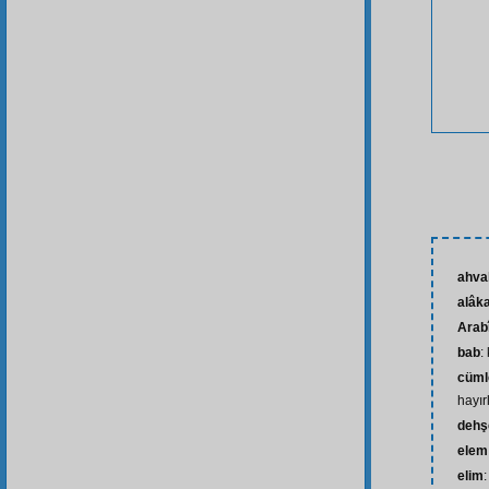
ahva
alâk
Arab
bab
:
cüml
hayır
dehşe
elem
elim
: