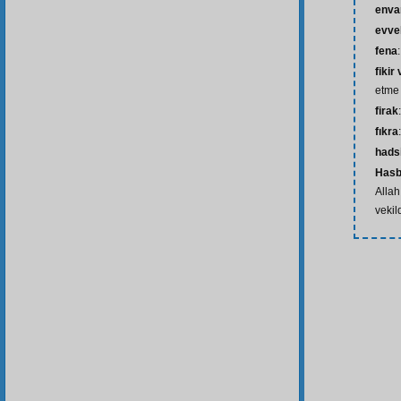
enva
evve
fena
fikir 
etme
firak
fıkra
hads
Hasbü
Allah
vekil