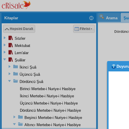
Kitaplar
Arama
Şu
Hepsini Daralt
Fihrist
Dördüncü
Sözler
Mektubat
Lem'alar
Şuâlar
Duyur
İkinci Şuâ
bulm
dikka
Üçüncü Şuâ
girip 
Dördüncü Şuâ
imanî
Birinci Mertebe-i Nuriye-i Hasbiye
Nasıl 
İkinci Mertebe-i Nuriye-i Hasbiye
çeşit ç
Üçüncü Mertebe-i Nuriye-i Hasbiye
güzell
Dördüncü Mertebe-i Nuriye-i Hasbiye
kàbiliy
Beşinci Mertebe-i Nuriye-i Hasbiye
inkisar
Altıncı Mertebe-i Nuriye-i Hasbiye
ediyor