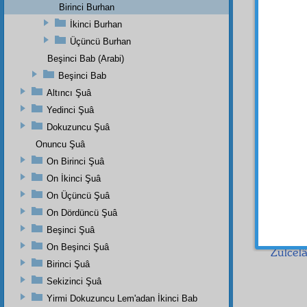
kudsî
s
Birinci Burhan
âyineda
İkinci Burhan
mahlû
Üçüncü Burhan
görüne
Beşinci Bab (Arabi)
etmek
Beşinci Bab
görün
lem'a
l
Altıncı Şuâ
izah
ed
Yedinci Şuâ
Dokuzuncu Şuâ
Birin
Onuncu Şuâ
Nasıl
On Birinci Şuâ
güzelli
ünvanın
On İkinci Şuâ
güzelli
On Üçüncü Şuâ
hakikat
On Dördüncü Şuâ
gibi, 
Beşinci Şuâ
yapılı
On Beşinci Şuâ
Zülcelâ
Birinci Şuâ
Sekizinci Şuâ
Yirmi Dokuzuncu Lem'adan İkinci Bab