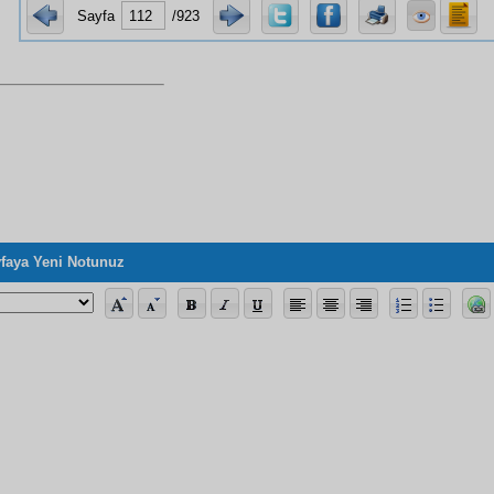
Sayfa
/923
faya Yeni Notunuz