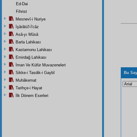
Ed-Dai
Fihrist
Mesnevî-i Nuriye
İşârâtü'l-İ'câz
Asâ-yı Mûsâ
Barla Lahikası
Kastamonu Lahikası
Emirdağ Lahikası
İman Ve Küfür Muvazeneleri
Sikke-i Tasdik-i Gaybî
Bu Say
Muhâkemat
Tarihçe-i Hayat
İlk Dönem Eserleri