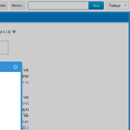
Menu
nda
( 1 / 2)
"Beni oku ve
rasathane
sine
ına ve
şuur-u
a
sının gizli ve
nin
mütenevvi
ve ayrı ayrı
ndiriyorlar. Ve
lliklerini
izhar
elâl
in
cemâl-i