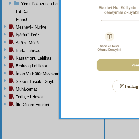
Yirmi Dokuzuncu Lem'adan İkinci Bab
Ed-Dai
Fihrist
Mesnevî-i Nuriye
İşârâtü'l-İ'câz
Asâ-yı Mûsâ
Barla Lahikası
Kastamonu Lahikası
Emirdağ Lahikası
İman Ve Küfür Muvazeneleri
Sikke-i Tasdik-i Gaybî
Instag
Muhâkemat
Bu Say
Tarihçe-i Hayat
İlk Dönem Eserleri