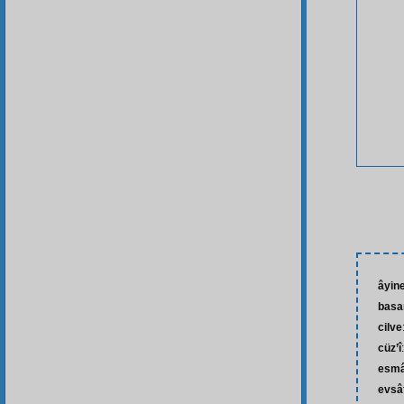
âyine
basa
cilve
cüz’î
esmâ-
evsâ