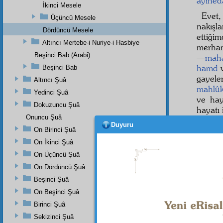
âyineda
İkinci Mesele
Evet,
Üçüncü Mesele
nakışl
Dördüncü Mesele
ettiğ
Altıncı Mertebe-i Nuriye-i Hasbiye
merham
Beşinci Bab (Arabi)
—
maha
hamd
v
Beşinci Bab
gayele
Altıncı Şuâ
mahlû
Yedinci Şuâ
ve hay
Dokuzuncu Şuâ
hayatı
Onuncu Şuâ
Dörd
Duyuru
On Birinci Şuâ
On İkinci Şuâ
"Dün
On Üçüncü Şuâ
كِيلُ
On Dördüncü Şuâ
1
Beşinci Şuâ
On Beşinci Şuâ
Birinci Şuâ
Dipnot-1
Sekizinci Şuâ
"Allah b