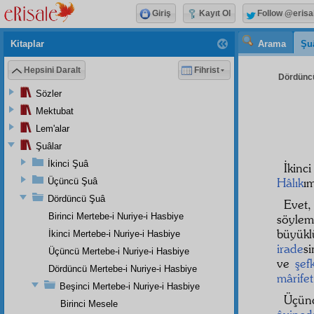
Giriş
Kayıt Ol
Follow @erisa
Kitaplar
Arama
Şu
Hepsini Daralt
Fihrist
Dördüncü
Sözler
Mektubat
Lem'alar
Şuâlar
İkinci Şuâ
İkinc
Hâlık
ı
Üçüncü Şuâ
Dördüncü Şuâ
Evet
Birinci Mertebe-i Nuriye-i Hasbiye
söylem
büyük
İkinci Mertebe-i Nuriye-i Hasbiye
irade
si
Üçüncü Mertebe-i Nuriye-i Hasbiye
ve
şef
Dördüncü Mertebe-i Nuriye-i Hasbiye
mârifet
Beşinci Mertebe-i Nuriye-i Hasbiye
Üçü
Birinci Mesele