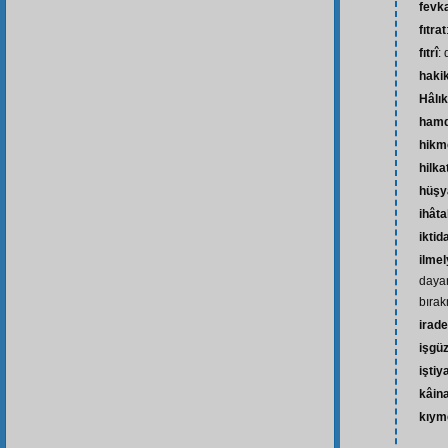
fevk
fıtrat
fıtrî
:
hakik
Hâlık
ham
hikm
hilka
hüşy
ihâta
iktid
ilmel
daya
bıra
irade
işgü
iştiy
kâin
kıym