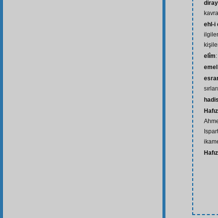
diray
kavra
ehl-i
ilgil
kişile
elîm
:
emel
esrar
sırlar
hadi
Hafı
Ahmed
Ispar
ikame
Hafı