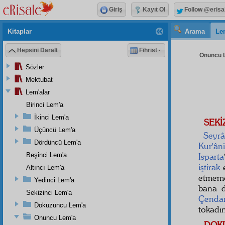
Giriş
Kayıt Ol
Follow @erisa
Kitaplar
Arama
Le
Hepsini Daralt
Fihrist
Onuncu L
Sözler
Mektubat
Lem'alar
Birinci Lem'a
İkinci Lem'a
SEKİ
Üçüncü Lem'a
Seyrâ
Dördüncü Lem'a
Kur'ân
Beşinci Lem'a
Isparta
iştirak
e
Altıncı Lem'a
etmeme
Yedinci Lem'a
bana d
Sekizinci Lem'a
Çenda
Dokuzuncu Lem'a
tokadı
Onuncu Lem'a
DOK