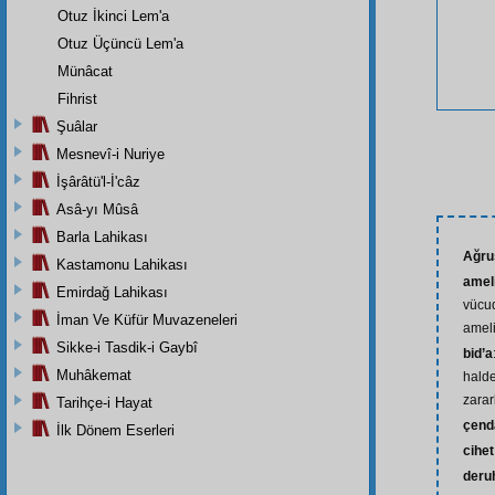
Otuz İkinci Lem'a
Otuz Üçüncü Lem'a
Münâcat
Fihrist
Şuâlar
Mesnevî-i Nuriye
İşârâtü'l-İ'câz
Asâ-yı Mûsâ
Barla Lahikası
Ağru
Kastamonu Lahikası
ameli
Emirdağ Lahikası
vücud
İman Ve Küfür Muvazeneleri
ameli
Sikke-i Tasdik-i Gaybî
bid’a
Muhâkemat
halde
zarar
Tarihçe-i Hayat
çend
İlk Dönem Eserleri
cihet
deru