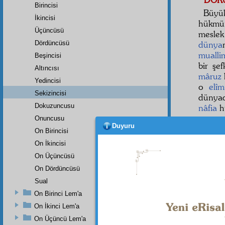
Birincisi
Büy
İkincisi
hükmü
Üçüncüsü
mesl
Dördüncüsü
dünya
mualli
Beşincisi
bir şe
Altıncısı
mâruz
Yedincisi
o
elîm
Sekizincisi
dünyad
Dokuzuncusu
nâfia
h
Onuncusu
ONU
Duyuru
On Birincisi
Hafı
On İkincisi
sene
t
On Üçüncüsü
dünya
etti—b
On Dördüncüsü
geçirsi
Sual
On Birinci Lem'a
On İkinci Lem'a
On Üçüncü Lem'a