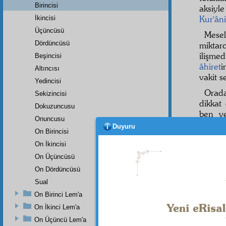
Birincisi
aksiyle
Kur'ân
İkincisi
Üçüncüsü
Mese
Dördüncüsü
miktar
ilişme
Beşincisi
âhiret
i
Altıncısı
vakit s
Yedincisi
Orad
Sekizincisi
dikkat
Dokuzuncusu
ben 
Onuncusu
gitmed
Duyuru
On Birincisi
etmiş
On İkincisi
söylett
âhiret
i
On Üçüncüsü
geldi;
On Dördüncüsü
gönder
Sual
Ispar
On Birinci Lem'a
insanl
On İkinci Lem'a
teennî
On Üçüncü Lem'a
hatıra