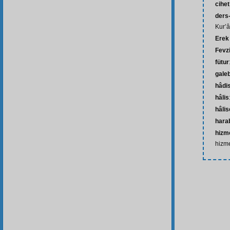
cihet
ders-
Kur’â
Erek
Fevz
fütur
gale
hâdi
hâlis
hâli
hara
hizme
hizme