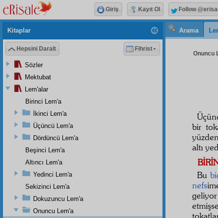
Giriş
Kayıt Ol
Follow @erisa
Kitaplar
Arama
Le
Hepsini Daralt
Fihrist
Onuncu L
Sözler
Mektubat
Lem'alar
Birinci Lem'a
İkinci Lem'a
Üçünc
bir to
Üçüncü Lem'a
yüzden 
Dördüncü Lem'a
altı ye
Beşinci Lem'a
BİRİ
Altıncı Lem'a
Bu
bi
Yedinci Lem'a
nefs
im
Sekizinci Lem'a
geliyo
Dokuzuncu Lem'a
etmişs
Onuncu Lem'a
tokatl