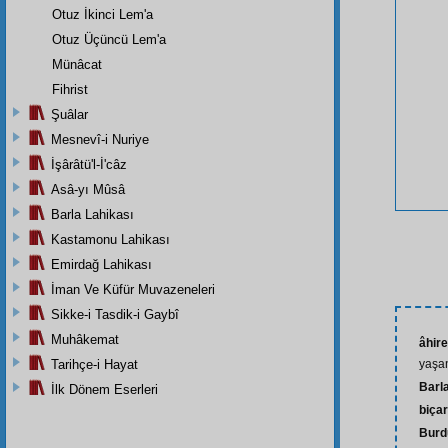
Otuz İkinci Lem'a
Otuz Üçüncü Lem'a
Münâcat
Fihrist
Şuâlar
Mesnevî-i Nuriye
İşârâtü'l-İ'câz
Asâ-yı Mûsâ
Barla Lahikası
Kastamonu Lahikası
Emirdağ Lahikası
İman Ve Küfür Muvazeneleri
Sikke-i Tasdik-i Gaybî
Muhâkemat
âhire
Tarihçe-i Hayat
yaşa
Barl
İlk Dönem Eserleri
biça
Burd