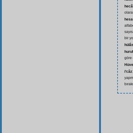
hecâ
olara
hesa
alfab
sayıs
bir y
hülâ
huru
göre d
Hüv
i’câz
yapma
bıra