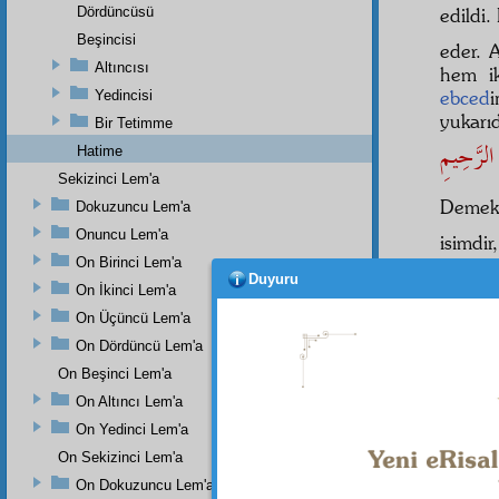
Dördüncüsü
edildi
Beşincisi
eder.
Altıncısı
hem i
ebced
Yedincisi
yukar
Bir Tetimme
Hatime
Sekizinci Lem'a
Demek
Dokuzuncu Lem'a
Onuncu Lem'a
isimdi
On Birinci Lem'a
fihrist
Duyuru
On İkinci Lem'a
حِيمِ
On Üçüncü Lem'a
On Dördüncü Lem'a
Rab
ad
On Beşinci Lem'a
On Altıncı Lem'a
On Yedinci Lem'a
On Sekizinci Lem'a
On Dokuzuncu Lem'a