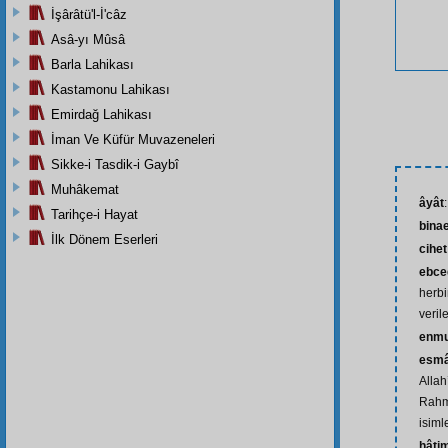
İşârâtü'l-İ'câz
Asâ-yı Mûsâ
Barla Lahikası
Kastamonu Lahikası
Emirdağ Lahikası
İman Ve Küfür Muvazeneleri
Sikke-i Tasdik-i Gaybî
Muhâkemat
âyât
Tarihçe-i Hayat
bina
İlk Dönem Eserleri
cihet
ebce
herbi
veril
enm
esmâ
Allah
Rahm
isiml
hâti