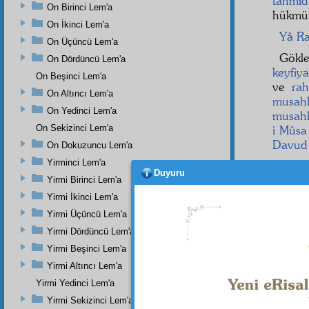
tahmid
On Birinci Lem'a
hükmün
On İkinci Lem'a
Yâ Ra
On Üçüncü Lem'a
Gökle
On Dördüncü Lem'a
keyfiya
On Beşinci Lem'a
ve
ra
On Altıncı Lem'a
musah
On Yedinci Lem'a
musah
On Sekizinci Lem'a
i Mûsa
Davud
On Dokuzuncu Lem'a
Yirminci Lem'a
Duyuru
Yirmi Birinci Lem'a
Yirmi İkinci Lem'a
Yirmi Üçüncü Lem'a
Yirmi Dördüncü Lem'a
Yirmi Beşinci Lem'a
Yirmi Altıncı Lem'a
Yirmi Yedinci Lem'a
Yirmi Sekizinci Lem'a