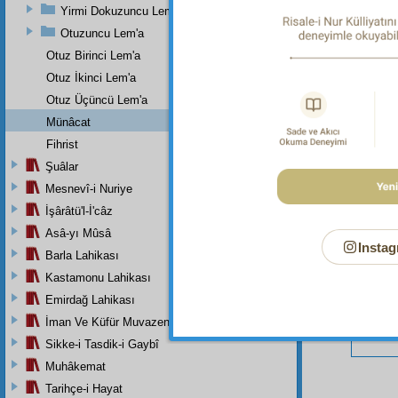
Yirmi Dokuzuncu Lem'a
Otuzuncu Lem'a
Otuz Birinci Lem'a
Bu Say
Otuz İkinci Lem'a
Otuz Üçüncü Lem'a
Münâcat
Fihrist
Şuâlar
Mesnevî-i Nuriye
İşârâtü'l-İ'câz
Asâ-yı Mûsâ
Instag
Barla Lahikası
Kastamonu Lahikası
Emirdağ Lahikası
İman Ve Küfür Muvazeneleri
Sikke-i Tasdik-i Gaybî
Muhâkemat
Tarihçe-i Hayat