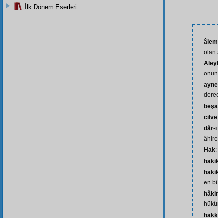
İlk Dönem Eserleri
âlem
olan 
Aley
onun
ayne
derec
beşa
cilve
dâr-ı
âhire
Hak
:
haki
hakik
en b
hâki
hükü
hakk