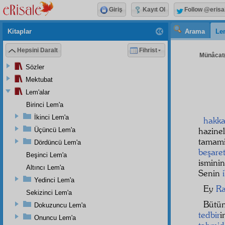
Giriş
Kayıt Ol
Follow @erisa
Kitaplar
Arama
Le
Hepsini Daralt
Fihrist
Münâcat(
Sözler
Mektubat
Lem'alar
Birinci Lem'a
İkinci Lem'a
hakka
hazin
Üçüncü Lem'a
tamam
Dördüncü Lem'a
beşare
Beşinci Lem'a
ismini
Altıncı Lem'a
Senin
Yedinci Lem'a
Ey
Ra
Sekizinci Lem'a
Bütü
Dokuzuncu Lem'a
tedbir
i
Onuncu Lem'a