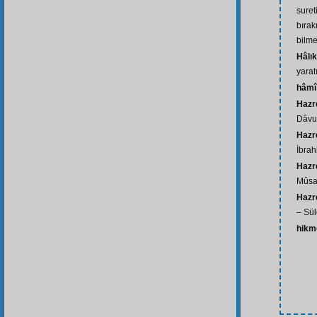
suret
bırak
bilm
Hâlık
yarat
hâmî
Hazr
Dâvud
Hazre
İbrah
Hazr
Mûsa 
Hazr
– Sül
hikm