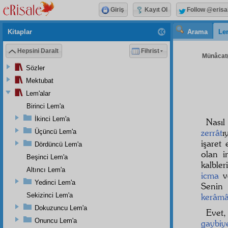
Giriş
Kayıt Ol
Follow @erisa
Kitaplar
Arama
Le
Hepsini Daralt
Fihrist
Münâcat(
Sözler
Mektubat
Lem'alar
Birinci Lem'a
İkinci Lem'a
Nası
zerrât
ı
Üçüncü Lem'a
işaret
Dördüncü Lem'a
olan i
Beşinci Lem'a
kalbler
Altıncı Lem'a
icma
v
Yedinci Lem'a
Seni
Sekizinci Lem'a
kerâmâ
Dokuzuncu Lem'a
Evet,
Onuncu Lem'a
gaybiy