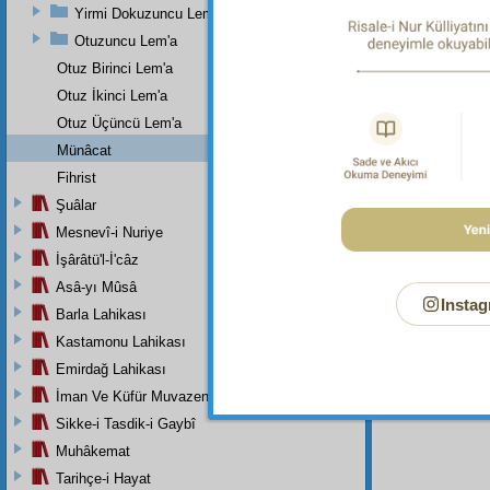
Yirmi Dokuzuncu Lem'a
Otuzuncu Lem'a
Bu Say
Otuz Birinci Lem'a
Otuz İkinci Lem'a
Otuz Üçüncü Lem'a
Münâcat
Fihrist
Şuâlar
Mesnevî-i Nuriye
İşârâtü'l-İ'câz
Asâ-yı Mûsâ
Instag
Barla Lahikası
Kastamonu Lahikası
Emirdağ Lahikası
İman Ve Küfür Muvazeneleri
Sikke-i Tasdik-i Gaybî
Muhâkemat
Tarihçe-i Hayat