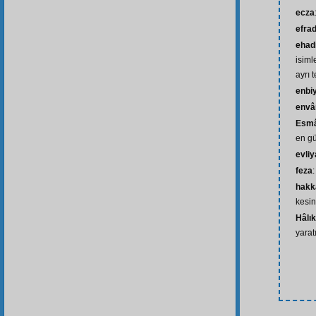
ecza
efra
ehad
isiml
ayrı 
enbi
envâ
Esmâ
en gü
evliy
feza
hakk
kesin
Hâlık
yarat