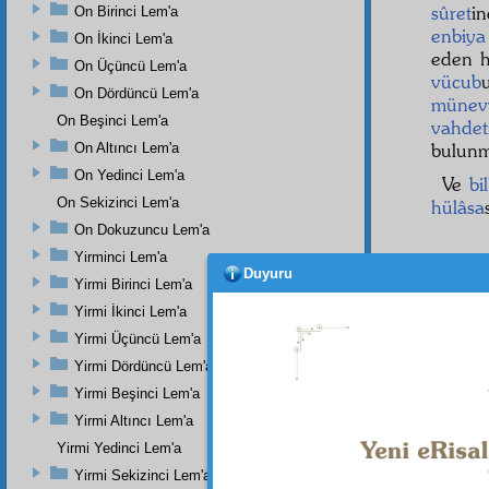
sûret
i
On Birinci Lem'a
enbiya
On İkinci Lem'a
eden h
On Üçüncü Lem'a
vücub
On Dördüncü Lem'a
münev
On Beşinci Lem'a
vahdet
bulunma
On Altıncı Lem'a
On Yedinci Lem'a
Ve
bi
On Sekizinci Lem'a
hülâsa
On Dokuzuncu Lem'a
Yirminci Lem'a
Duyuru
Yirmi Birinci Lem'a
Yirmi İkinci Lem'a
Yirmi Üçüncü Lem'a
Yirmi Dördüncü Lem'a
Yirmi Beşinci Lem'a
Yirmi Altıncı Lem'a
Yirmi Yedinci Lem'a
Yirmi Sekizinci Lem'a