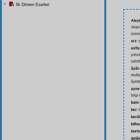
İlk Dönem Eserleri
Aley
Allah
üzeri
arz
:
asfi
yolun
sahib
âyât
mutla
âyetle
ayne
bilgi
bahr
ber
: 
berâh
bilh
burh
delâl