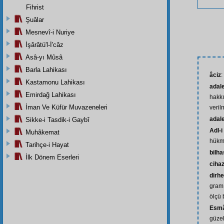
Fihrist
Şuâlar
Mesnevî-i Nuriye
İşârâtü'l-İ'câz
Asâ-yı Mûsâ
Barla Lahikası
âciz
:
Kastamonu Lahikası
adal
Emirdağ Lahikası
hakkı
İman Ve Küfür Muvazeneleri
veril
adale
Sikke-i Tasdik-i Gaybî
Adl-i
Muhâkemat
hükme
Tarihçe-i Hayat
bilh
İlk Dönem Eserleri
ciha
dirh
gram 
ölçü 
Esmâ
güzel