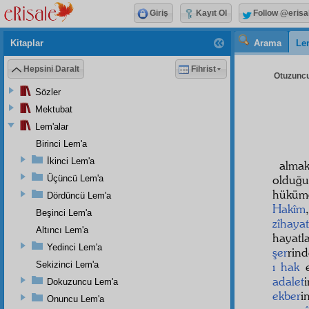
Giriş
Kayıt Ol
Follow @erisa
Kitaplar
Arama
Le
Hepsini Daralt
Fihrist
Otuzuncu
Sözler
Mektubat
Lem'alar
Birinci Lem'a
İkinci Lem'a
almak
olduğ
Üçüncü Lem'a
hüküm
Dördüncü Lem'a
Hakîm
Beşinci Lem'a
zîhayat
Altıncı Lem'a
hayatl
Yedinci Lem'a
şer
rin
Sekizinci Lem'a
ı hak
e
adalet
Dokuzuncu Lem'a
ekber
i
Onuncu Lem'a