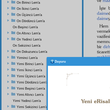
ve
maâ
On Birinci Lem'a
İşte
On İkinci Lem'a
daime
On Üçüncü Lem'a
daime
On Dördüncü Lem'a
Hem 
On Beşinci Lem'a
vermek
On Altıncı Lem'a
vazifes
On Yedinci Lem'a
memnun
On Sekizinci Lem'a
bir
dir
ticaret
On Dokuzuncu Lem'a
mahlûk
Yirminci Lem'a
ettire
Duyuru
Yirmi Birinci Lem'a
nebat
l
Yirmi İkinci Lem'a
Yirmi Üçüncü Lem'a
Yirmi Dördüncü Lem'a
Yirmi Beşinci Lem'a
Yirmi Altıncı Lem'a
Yirmi Yedinci Lem'a
Yirmi Sekizinci Lem'a