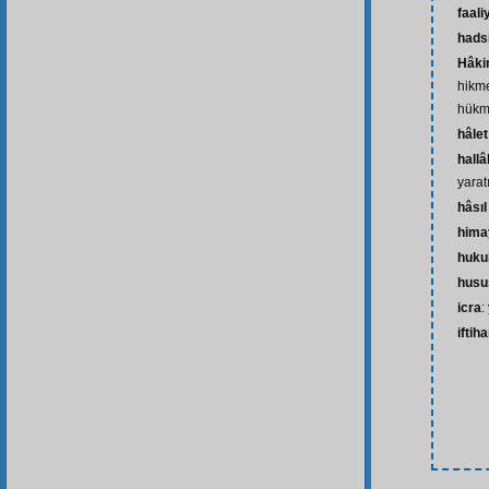
faali
hads
Hâki
hikm
hükm
hâlet
hallâ
yaratı
hâsıl
hima
huku
husu
icra
:
iftih