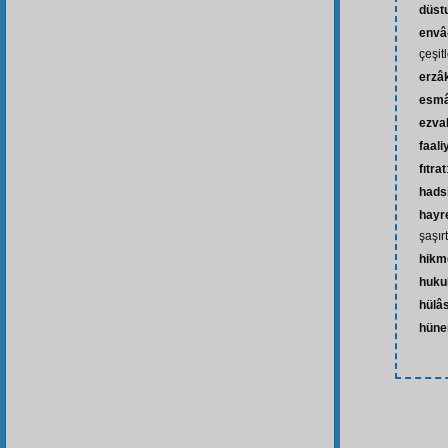
düst
envâ
çeşitl
erzâ
esmâ-
ezva
faali
fıtrat
hads
hayr
şaşırt
hikm
huku
hülâ
hüne