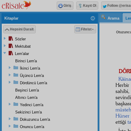
Giriş
Kayıt Ol
Follow @erisa
Kitaplar
Arama
Le
Hepsini Daralt
Fihrist
Otuzuncu
Sözler
Mektubat
Lem'alar
Birinci Lem'a
İkinci Lem'a
DÖR
Üçüncü Lem'a
Kâina
Dördüncü Lem'a
Herbir
Beşinci Lem'a
sahibi
sevin
Altıncı Lem'a
başkas
Yedinci Lem'a
müste
Sekizinci Lem'a
Hüner
Dokuzuncu Lem'a
ettiği
t
Onuncu Lem'a
İşte 