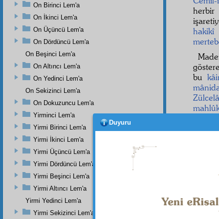
Cemîl-
On Birinci Lem'a
herbir
On İkinci Lem'a
işareti
On Üçüncü Lem'a
hakikî
merteb
On Dördüncü Lem'a
On Beşinci Lem'a
Mad
göster
On Altıncı Lem'a
bu
kâi
On Yedinci Lem'a
mânid
On Sekizinci Lem'a
Zülcelâ
On Dokuzuncu Lem'a
mahlûk
Yirminci Lem'a
nihaye
Duyuru
kesretli
Yirmi Birinci Lem'a
ı kay
Yirmi İkinci Lem'a
tazelen
Yirmi Üçüncü Lem'a
Yirmi Dördüncü Lem'a
Yirmi Beşinci Lem'a
Yirmi Altıncı Lem'a
Yirmi Yedinci Lem'a
Yirmi Sekizinci Lem'a