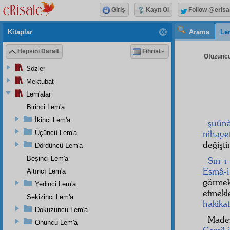
Giriş
Kayıt Ol
Follow @erisa
Kitaplar
Arama
Le
Hepsini Daralt
Fihrist
Otuzuncu
Sözler
Mektubat
Lem'alar
Birinci Lem'a
İkinci Lem'a
şuûnâ
nihaye
Üçüncü Lem'a
değiştir
Dördüncü Lem'a
Beşinci Lem'a
Sırr-
Esmâ-i
Altıncı Lem'a
görmek
Yedinci Lem'a
etmek
Sekizinci Lem'a
hakikat
Dokuzuncu Lem'a
Mad
Onuncu Lem'a