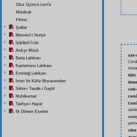
Otuz Üçüncü Lem'a
Münâcat
Fihrist
Şuâlar
Mesnevî-i Nuriye
İşârâtü'l-İ'câz
Asâ-yı Mûsâ
aşk-ı
Barla Lahikası
Cenâ
Kastamonu Lahikası
muka
Emirdağ Lahikası
bâki
İman Ve Küfür Muvazeneleri
bina
Sikke-i Tasdik-i Gaybî
celb
Muhâkemat
cemâ
Cemîl
Tarihçe-i Hayat
sahib
İlk Dönem Eserleri
cere
gelm
cilve