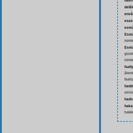
daim
delâl
envâ
esasl
esm
Esmâ
isiml
Esmâ-
güzel
isiml
faali
âlemi
faaliy
hadd
sınır
hads
hakai
hakik