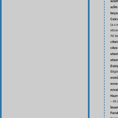
âza
azîm
beya
Celc
(a.s.
ebced
Ali t
cihet
cilve
ehem
ehem
Eski
Bilgi
esm
evve
ezva
Hazre
– Ali 
İmam
Faru