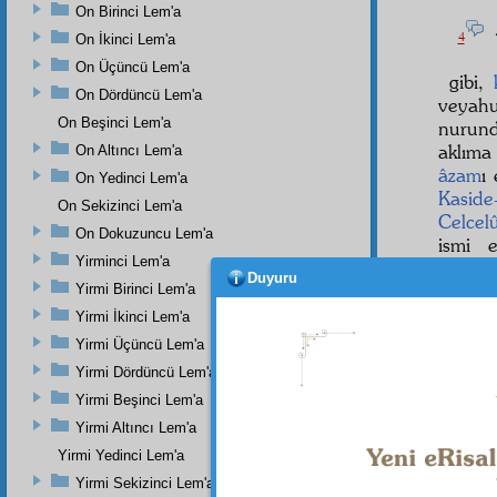
On Birinci Lem'a
4
On İkinci Lem'a
On Üçüncü Lem'a
gibi,
On Dördüncü Lem'a
veyah
On Beşinci Lem'a
nurund
aklıma
On Altıncı Lem'a
âzam
ı
On Yedinci Lem'a
Kaside
On Sekizinci Lem'a
Celcelû
On Dokuzuncu Lem'a
ismi
Yirminci Lem'a
kerame
Duyuru
gibi, 
Yirmi Birinci Lem'a
edeceğ
Yirmi İkinci Lem'a
Yirmi Üçüncü Lem'a
Yirmi Dördüncü Lem'a
Yirmi Beşinci Lem'a
Dipnot-1
"Herşeyi
Yirmi Altıncı Lem'a
Dipnot-2
Yirmi Yedinci Lem'a
"Gökleri
Yirmi Sekizinci Lem'a