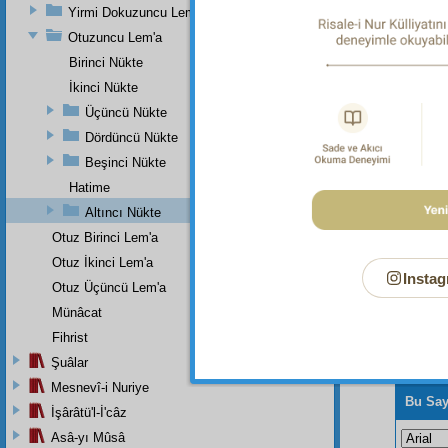
Dipnot-3
Yirmi Dokuzuncu Lem'a
"Hiçbir 
Otuzuncu Lem'a
Dipnot-4
Birinci Nükte
"Hiçbir
Sûresi, 
İkinci Nükte
Üçüncü Nükte
Dördüncü Nükte
Beşinci Nükte
Hatime
Altıncı Nükte
Otuz Birinci Lem'a
Otuz İkinci Lem'a
Instag
Otuz Üçüncü Lem'a
Münâcat
Fihrist
Şuâlar
Mesnevî-i Nuriye
Bu Say
İşârâtü'l-İ'câz
Asâ-yı Mûsâ