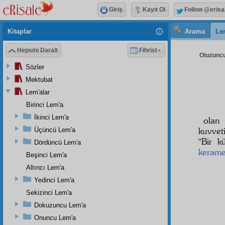
Giriş
Kayıt Ol
Follow @erisa
Kitaplar
Arama
Le
Hepsini Daralt
Fihrist
Otuzuncu
Sözler
Mektubat
Lem'alar
Birinci Lem'a
İkinci Lem'a
olan
kuvvet
Üçüncü Lem'a
"Bir 
Dördüncü Lem'a
kerame
Beşinci Lem'a
Altıncı Lem'a
Yedinci Lem'a
Sekizinci Lem'a
Dokuzuncu Lem'a
Onuncu Lem'a