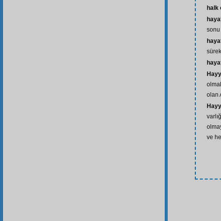
halk
hayat
sonu
haya
sürek
haya
Hayy-
olmak
olan 
Hayy
varlı
olmay
ve he