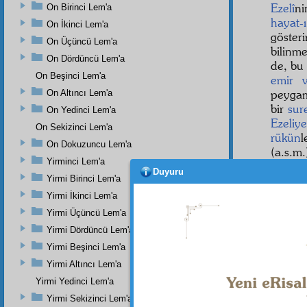
Ezelî
ni
On Birinci Lem'a
hayat-
On İkinci Lem'a
göster
On Üçüncü Lem'a
bilinme
On Dördüncü Lem'a
de, bu
On Beşinci Lem'a
emir 
peygam
On Altıncı Lem'a
bir
sur
On Yedinci Lem'a
Ezeliye
On Sekizinci Lem'a
rükün
l
On Dokuzuncu Lem'a
(a.s.m
Yirminci Lem'a
hayatı
Duyuru
Yirmi Birinci Lem'a
Evet,
Yirmi İkinci Lem'a
Yirmi Üçüncü Lem'a
Yirmi Dördüncü Lem'a
Yirmi Beşinci Lem'a
Yirmi Altıncı Lem'a
Yirmi Yedinci Lem'a
Yirmi Sekizinci Lem'a