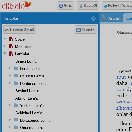
Giriş
Kayıt Ol
Follow @erisa
Kitaplar
Arama
Le
Hepsini Daralt
Fihrist
Otuzuncu
Sözler
Mektubat
Lem'alar
Birinci Lem'a
İkinci Lem'a
gaye
şuur
v
Üçüncü Lem'a
daha
Dördüncü Lem'a
câmid
,
Beşinci Lem'a
yıldız
Altıncı Lem'a
semâv
Yedinci Lem'a
zîhayat
Sekizinci Lem'a
onlar 
Dokuzuncu Lem'a
Hem 
Onuncu Lem'a
eder. 