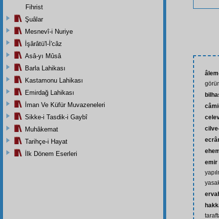
Fihrist
Şuâlar
Mesnevî-i Nuriye
İşârâtü'l-İ'câz
Asâ-yı Mûsâ
Barla Lahikası
âlem
Kastamonu Lahikası
görü
Emirdağ Lahikası
bilh
İman Ve Küfür Muvazeneleri
câmi
Sikke-i Tasdik-i Gaybî
cele
cilve
Muhâkemat
ecrâ
Tarihçe-i Hayat
ehem
İlk Dönem Eserleri
emir
yapı
yasa
erva
hakk
taraf