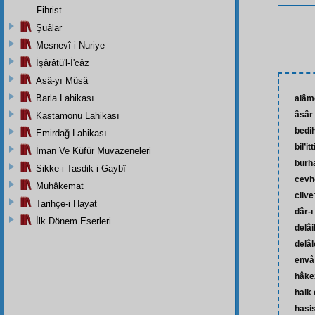
Fihrist
Şuâlar
Mesnevî-i Nuriye
İşârâtü'l-İ'câz
Asâ-yı Mûsâ
Barla Lahikası
alâm
âsâr
Kastamonu Lahikası
bedih
Emirdağ Lahikası
bil’it
İman Ve Küfür Muvazeneleri
burh
Sikke-i Tasdik-i Gaybî
cevh
Muhâkemat
cilve
Tarihçe-i Hayat
dâr-ı
İlk Dönem Eserleri
delâi
delâl
envâ
hâke
halk
hasi