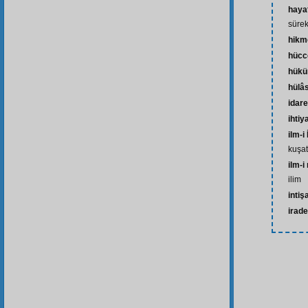
haya
sürek
hikm
hücc
hük
hülâ
idare
ihtiy
ilm-i 
kuşat
ilm-i
ilim
intiş
irade