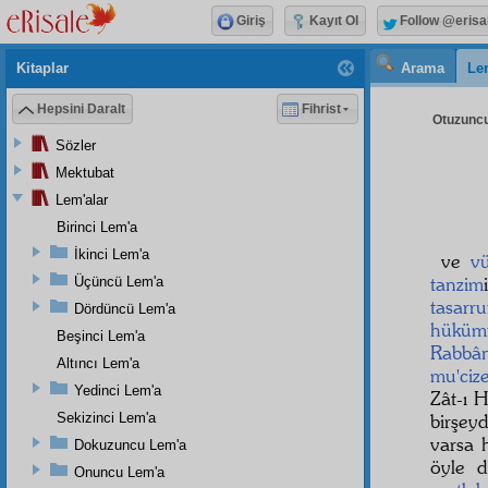
Giriş
Kayıt Ol
Follow @erisa
Kitaplar
Arama
Le
Hepsini Daralt
Fihrist
Otuzuncu
Sözler
Mektubat
Lem'alar
Birinci Lem'a
İkinci Lem'a
ve
v
tanzim
Üçüncü Lem'a
tasarru
Dördüncü Lem'a
hüküm
Beşinci Lem'a
Rabbân
Altıncı Lem'a
mu'ciz
Yedinci Lem'a
Zât-ı 
Sekizinci Lem'a
birşey
varsa 
Dokuzuncu Lem'a
öyle 
Onuncu Lem'a