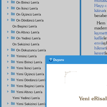
mutlak
On Birinci Lem'a
Hayy-
On İkinci Lem'a
kâinat
ı
On Üçüncü Lem'a
berabe
On Dördüncü Lem'a
Hem 
On Beşinci Lem'a
mad
kıymet
On Altıncı Lem'a
kafile
l
On Yedinci Lem'a
envâ
ı
On Sekizinci Lem'a
hikmet
On Dokuzuncu Lem'a
kesret
Yirminci Lem'a
hayatı
Duyuru
Yirmi Birinci Lem'a
olan r
Yirmi İkinci Lem'a
Yirmi Üçüncü Lem'a
Yirmi Dördüncü Lem'a
Yirmi Beşinci Lem'a
Yirmi Altıncı Lem'a
Yirmi Yedinci Lem'a
Yirmi Sekizinci Lem'a