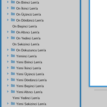
kışladı
On Birinci Lem'a
ve
fân
On İkinci Lem'a
veriyo
On Üçüncü Lem'a
· He
On Dördüncü Lem'a
noksan
On Beşinci Lem'a
kudret
esbab
ı
On Altıncı Lem'a
On Yedinci Lem'a
· He
On Sekizinci Lem'a
eder. Y
On Dokuzuncu Lem'a
· he
Yirminci Lem'a
Yirmi Birinci Lem'a
Yirmi İkinci Lem'a
Yirmi Üçüncü Lem'a
Yirmi Dördüncü Lem'a
Yirmi Beşinci Lem'a
Yirmi Altıncı Lem'a
Yirmi Yedinci Lem'a
Yirmi Sekizinci Lem'a