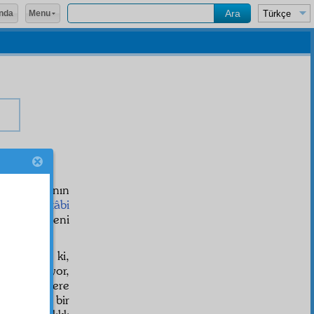
Menu
nda
â-i Hüsnâ
nın
ri kendine
tâbi
nşe
i, madeni
kinesidir ki,
rakki
veriyor,
d
i, o zerrelere
ir
mektep
, bir