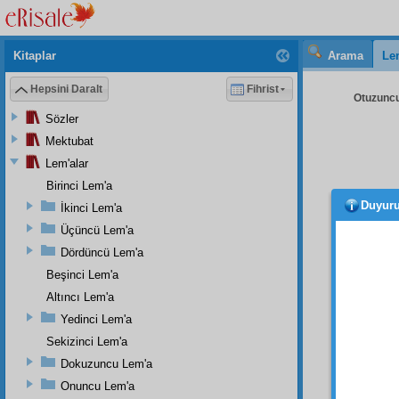
Kitaplar
Arama
Le
Hepsini Daralt
Fihrist
Otuzuncu
Sözler
Mektubat
Lem'alar
Birinci Lem'a
Duyur
İkinci Lem'a
· He
Üçüncü Lem'a
· H
Dördüncü Lem'a
cilve
le
Beşinci Lem'a
eden v
bir
acu
Altıncı Lem'a
Yedinci Lem'a
· He
mütem
Sekizinci Lem'a
nur
lan
Dokuzuncu Lem'a
vazife
Onuncu Lem'a