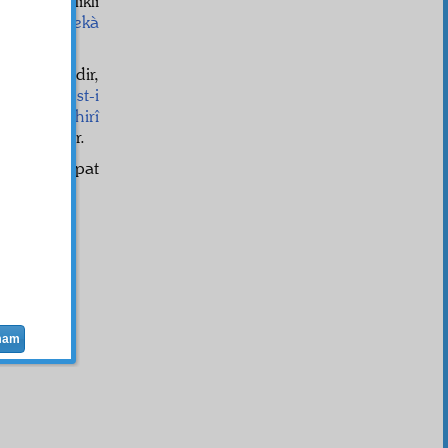
, bu karanlıklı
 bir
nevi
bekà
ktır, kirsizdir,
doğruya
dest-i
ya
gibi
zâhirî
a
mahlûk
tur.
e
remzen
ispat
e
sini,
mam