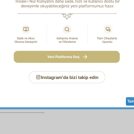
r. Adeta
Zât-ı Hayy ve Muhyî
, bu
makine-i hayat
vasıta
sıyla
i
ve
süflî
olan
âlem-i dünya
yı
lâtif
leştiriyor, ışıklandırıyor,
r,
bâki
bir
âlem
e gitmeye hazırlattırıyor.
m hayatın iki yüzü, yani
mülk
,
melekût
vecih
leri parla
sız
dır,
ulvî
dir. Onun için, perdesiz,
vasıta
sız, doğrudan 
-i Rabbâniye
den çıktığını âşikâre göstermek için,
sair
eş
, hayattaki
tasarrufât-ı kudret
e perde edilmemiş bir müstesn
m hayatın
hakikat
i, altı
erkân-ı imaniye
ye
bakı
p
mânen
v
ani,
m
Vâcibü'l-Vücud
un
vücub-u vücud
unu ve
hayat-ı sermediy
Instagram'da bizi takip edin
Sayfa
/663
Ta