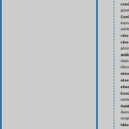
cemâl
güzel
Cemî
kayna
sahib
cilve
cilve
görü
dellâ
Allah
ilâncı
ekme
ekse
elhas
Esmâ
isiml
Habi
Âleml
sevg
hâke