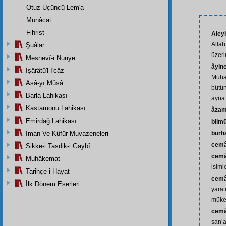
Otuz Üçüncü Lem'a
Münâcat
Fihrist
Aley
Allah
Şuâlar
üzeri
Mesnevî-i Nuriye
âyin
İşârâtü'l-İ'câz
Muham
Asâ-yı Mûsâ
bütün
Barla Lahikası
ayna
Kastamonu Lahikası
âzam
Emirdağ Lahikası
bilm
İman Ve Küfür Muvazeneleri
burh
cemâ
Sikke-i Tasdik-i Gaybî
cemâ
Muhâkemat
isiml
Tarihçe-i Hayat
cemâ
İlk Dönem Eserleri
yarat
mükem
cemâl
san’a