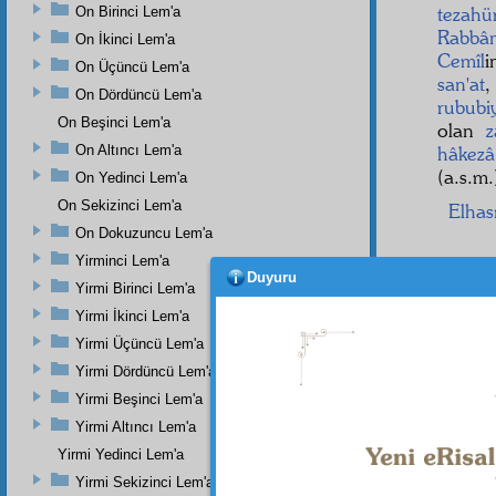
tezahü
On Birinci Lem'a
Rabbân
On İkinci Lem'a
Cemîl
i
On Üçüncü Lem'a
san'at
On Dördüncü Lem'a
rububi
On Beşinci Lem'a
olan
z
On Altıncı Lem'a
hâkezâ
(a.s.m.
On Yedinci Lem'a
On Sekizinci Lem'a
Elhası
On Dokuzuncu Lem'a
Yirminci Lem'a
Duyuru
Yirmi Birinci Lem'a
Yirmi İkinci Lem'a
Yirmi Üçüncü Lem'a
Yirmi Dördüncü Lem'a
Yirmi Beşinci Lem'a
Yirmi Altıncı Lem'a
Yirmi Yedinci Lem'a
Yirmi Sekizinci Lem'a