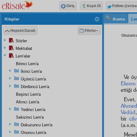
Giriş
Kayıt Ol
Follow @erisa
Kitaplar
Arama
Le
Hepsini Daralt
Fihrist
Otuzuncu
Sözler
Mektubat
Lem'alar
Birinci Lem'a
İkinci Lem'a
Ve ö
Üçüncü Lem'a
Ekrem
Dördüncü Lem'a
ettiği 
Beşinci Lem'a
Evet, 
Altıncı Lem'a
Ahmed
Yedinci Lem'a
Vedûd
Sekizinci Lem'a
bir
cil
(a.s.m
Dokuzuncu Lem'a
Onuncu Lem'a
Mese