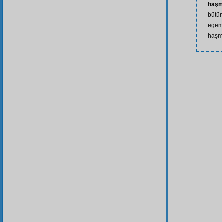
haşm
bütün
egeme
haşm