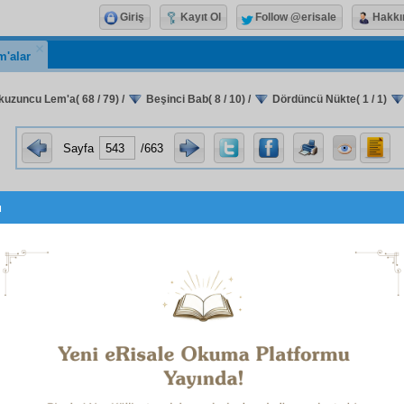
Giriş
Kayıt Ol
Follow @erisale
Hakkı
m'alar
kuzuncu Lem'a( 68 / 79)
/
Beşinci Bab( 8 / 10)
/
Dördüncü Nükte( 1 / 1)
Sayfa
/663
u
ْكَسِيَّتِى بِجُزْئِيَّاتِ صِفَاتِى مِنَ الْعِلْمِ وَاْلاِرَادَةِ وَالْقُدْرَةِ الْجُزْئِيّ
 الْمُحِيطَةِ لِخَالِقِى. فَأَفْهَمُ عِلْمَهُ الْمُحِيطَ بِمِيزَانٍ عِلْمِىَ الْجُزْئِ
َ الْكَمَالِ، عِلْمِى بِأَنَّ إِلهِى هُوَ الْكَامِلُ الْمُطْلَقُ، فَكُلُّ مَافِى ا
ِنْ ايَاتِ كَمَالِهِ اِشَارَاتٌ اِلٰى كَمَالِهِ
وَكَذَا حَسْبِى مِنَ الْكَم
ِاللهِ، اِذِ اْلاِيمَانُ لِلْبَشَرِ مَنْبَعٌ لِكُلِّ كَمَالاَتِهِ
وَكَذَا حَسْبِى مِن