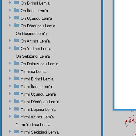
ّى
On Birinci Lem'a
On İkinci Lem'a
َبِّينِىِ
On Üçüncü Lem'a
On Dördüncü Lem'a
On Beşinci Lem'a
On Altıncı Lem'a
On Yedinci Lem'a
On Sekizinci Lem'a
ۤاءِ
On Dokuzuncu Lem'a
Yirminci Lem'a
ّ
Yirmi Birinci Lem'a
Yirmi İkinci Lem'a
انًا
Yirmi Üçüncü Lem'a
Yirmi Dördüncü Lem'a
ئِنِ
Yirmi Beşinci Lem'a
فَهْمِ
Yirmi Altıncı Lem'a
Yirmi Yedinci Lem'a
ِ
Yirmi Sekizinci Lem'a