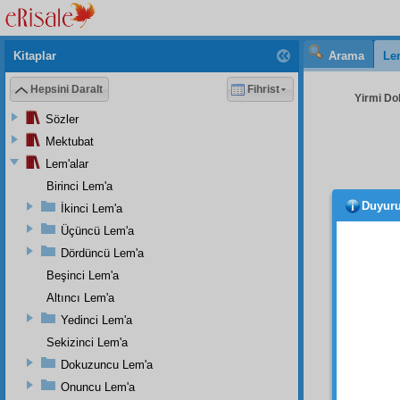
Kitaplar
Arama
Le
Hepsini Daralt
Fihrist
Yirmi Do
Sözler
Mektubat
Lem'alar
Birinci Lem'a
Duyur
İkinci Lem'a
َةِ
Üçüncü Lem'a
يِّ
Dördüncü Lem'a
Beşinci Lem'a
لْكَوْنِ
Altıncı Lem'a
Yedinci Lem'a
َالِ فِى
Sekizinci Lem'a
Dokuzuncu Lem'a
ْ كُلِّ
Onuncu Lem'a