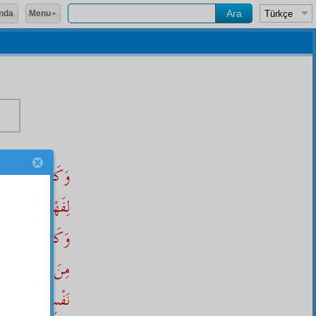
Menu
nda
وَكَذَا حَسْبِى بِمَع
لِفَهْمِ الصِّفَاتِ
وَكَذَا حَسْبِى مِن
مِنَ الْكَمَالِ، م
نَفْسِى، اْلاِيمَانُ ب