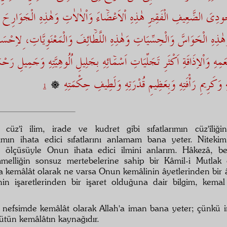
ودِىَ الضَّعِيفِ الْفَقِيرِ هٰذِهِ اْلاَعْضَۤاءَ وَاْلاٰلاٰتِ وَهٰذِهِ الْجَوَارِحَ
ٰذِهِ الْحَوَاسَّ وَالْحِسِّيَاتِ وَهٰذِهِ اللَّطَۤائِفَ وَالْمَعْنَوِيَّاتِ، ِلاِحْس
مِهِ وَاْلاِذَاقَةِ اَكْثَرِ تَجَلِّيَاتِ اَسْمَۤائِهِ بِجَلِيلِ اُلُوهِيَّتِهِ وَجَمِيلِ رَحْمَ
تِهِ وَكَرِيمِ رَأْفَتِهِ وَبِعَظِيمِ قُدْرَتِهِ وَلَطِيفِ حِكْمَتِهِ
1
 cüz'î ilim, irade ve kudret gibi sıfatlarımın cüz'îliği
cımın ihata edici sıfatlarını anlamam bana yeter. Niteki
n ölçüsüyle Onun ihata edici ilmini anlarım. Hâkezâ, b
elliğin sonsuz mertebelerine sahip bir Kâmil-i Mutlak
ta kemâlât olarak ne varsa Onun kemâlinin âyetlerinden bir
nin işaretlerinden bir işaret olduğuna dair bilgim, kema
 nefsimde kemâlât olarak Allah'a iman bana yeter; çünkü i
ütün kemâlâtın kaynağıdır.