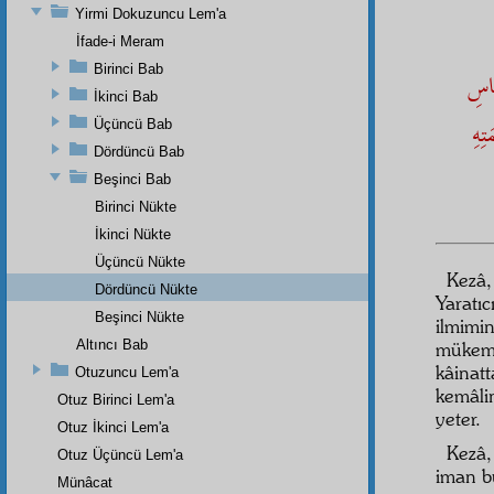
Yirmi Dokuzuncu Lem'a
İfade-i Meram
Birinci Bab
َاسِ
İkinci Bab
تِهِ
Üçüncü Bab
Dördüncü Bab
Beşinci Bab
Birinci Nükte
İkinci Nükte
Üçüncü Nükte
Kezâ,
Dördüncü Nükte
Yaratı
Beşinci Nükte
ilmimi
Altıncı Bab
mükemm
kâinat
Otuzuncu Lem'a
kemâli
Otuz Birinci Lem'a
yeter.
Otuz İkinci Lem'a
Kezâ,
Otuz Üçüncü Lem'a
iman b
Münâcat