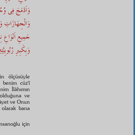
وَاَدْمَجَ فِى وُجُ
وَالْجِهَازَاتِ وَه
جَمِيعِ اَنْوَاعِ نِعَ
وَبِكَبِيرِ رُبُوبِيَّ
nin ölçüsüyle
m benim cüz'î
enim İlâhımın
 olduğuna ve
 âyet ve Onun
l olarak bana
nsanoğlu için