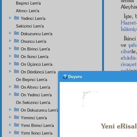
temsil
Beşinci Lem'a
Aleyhi
Altıncı Lem'a
İşte,
Yedinci Lem'a
Hazret
Sekizinci Lem'a
İslâmiy
Dokuzuncu Lem'a
İkinc
Onuncu Lem'a
ve
şah
On Birinci Lem'a
cihet
le
On İkinci Lem'a
ehâdis
rivayet
On Üçüncü Lem'a
nebî
ni
On Dördüncü Lem'a
Duyuru
Hazret
On Beşinci Lem'a
kesret
l
On Altıncı Lem'a
On Yedinci Lem'a
On Sekizinci Lem'a
Dipnot-1
On Dokuzuncu Lem'a
bk. el-G
Yirminci Lem'a
Dipnot-2
Yirmi Birinci Lem'a
Tirmizî
Yirmi İkinci Lem'a