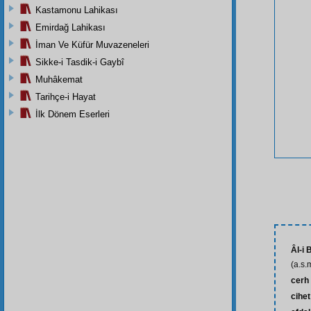
Kastamonu Lahikası
Emirdağ Lahikası
İman Ve Küfür Muvazeneleri
Sikke-i Tasdik-i Gaybî
Muhâkemat
Tarihçe-i Hayat
İlk Dönem Eserleri
Âl-i 
(a.s.
cerh
cihet