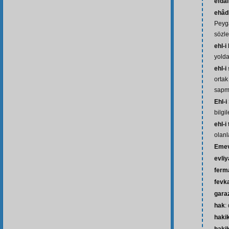
efdal
ehâd
Peyg
sözle
ehl-i
yolda
ehl-i
ortak
sapmı
Ehl-
bilgil
ehl-i
olanl
Emev
evliy
ferm
fevk
gara
hak
:
haki