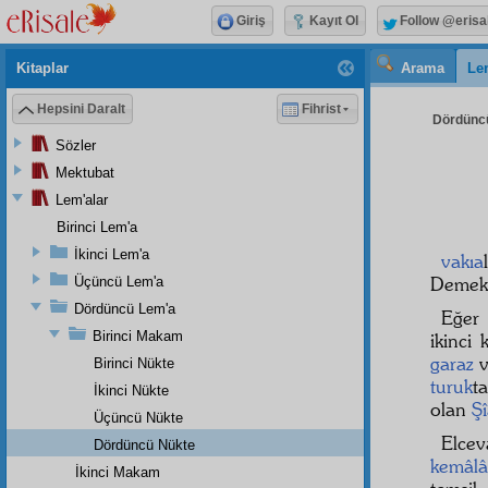
Giriş
Kayıt Ol
Follow @erisa
Kitaplar
Arama
Le
Hepsini Daralt
Fihrist
Dördüncü
Sözler
Mektubat
Lem'alar
Birinci Lem'a
İkinci Lem'a
vakıa
Deme
Üçüncü Lem'a
Dördüncü Lem'a
Eğer 
Birinci Makam
ikinci 
garaz
v
Birinci Nükte
turuk
t
İkinci Nükte
olan
Şî
Üçüncü Nükte
Elce
Dördüncü Nükte
kemâlâ
İkinci Makam