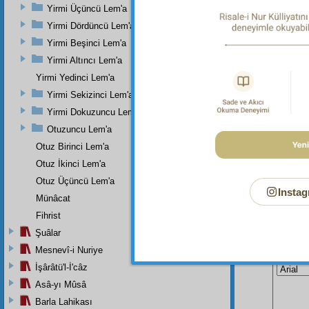
Dipnot-3
Yirmi Üçüncü Lem'a
Taberân
Yirmi Dördüncü Lem'a
Feyzü'l-
Yirmi Beşinci Lem'a
Yirmi Altıncı Lem'a
Yirmi Yedinci Lem'a
Yirmi Sekizinci Lem'a
Yirmi Dokuzuncu Lem'a
Otuzuncu Lem'a
Otuz Birinci Lem'a
Otuz İkinci Lem'a
Otuz Üçüncü Lem'a
Instag
Münâcat
Fihrist
Şuâlar
Bu Say
Mesnevî-i Nuriye
İşârâtü'l-İ'câz
Asâ-yı Mûsâ
Barla Lahikası