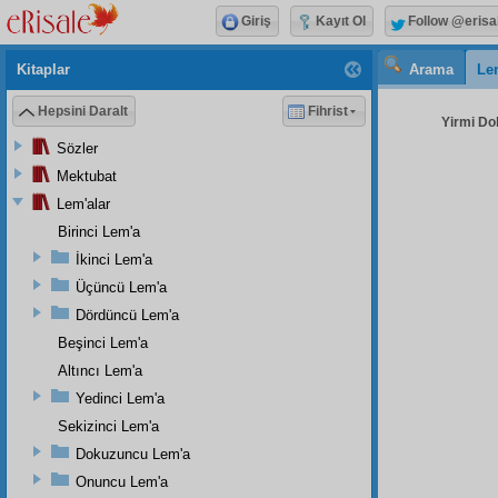
Giriş
Kayıt Ol
Follow @erisa
Kitaplar
Arama
Le
Hepsini Daralt
Fihrist
Yirmi Do
Sözler
Mektubat
Lem'alar
Birinci Lem'a
İkinci Lem'a
Üçüncü Lem'a
Dördüncü Lem'a
Beşinci Lem'a
Altıncı Lem'a
Yedinci Lem'a
Sekizinci Lem'a
Dokuzuncu Lem'a
Onuncu Lem'a