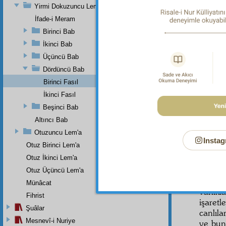
Yirmi Dokuzuncu Lem'a
Allah
İfade-i Meram
daimî 
Birinci Bab
Allah'
İkinci Bab
Üçüncü Bab
Allah
kimsen
Dördüncü Bab
Birinci Fasıl
Allah
İkinci Fasıl
yararl
günahla
Beşinci Bab
Altıncı Bab
Allah'
eden v
Otuzuncu Lem'a
Instag
ilmiyl
Otuz Birinci Lem'a
hülâsal
Otuz İkinci Lem'a
Allah
Otuz Üçüncü Lem'a
nakış
Münâcat
varlıkl
Fihrist
işaret
Şuâlar
canlıla
Mesnevî-i Nuriye
ve bun