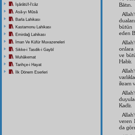
Bâtın.
İşârâtü'l-İ'câz
Asâ-yı Mûsâ
Allah
Barla Lahikası
duaları
bütün 
Kastamonu Lahikası
eden Ba
Emirdağ Lahikası
Allah
İman Ve Küfür Muvazeneleri
onlara
Sikke-i Tasdik-i Gaybî
ve büt
Muhâkemat
Habîr.
Tarihçe-i Hayat
Allah
İlk Dönem Eserleri
varlık
ikram v
Allah
duyula
Kadîr.
Allah
veren M
da görm