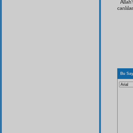
Allah
canlıla
Bu Say