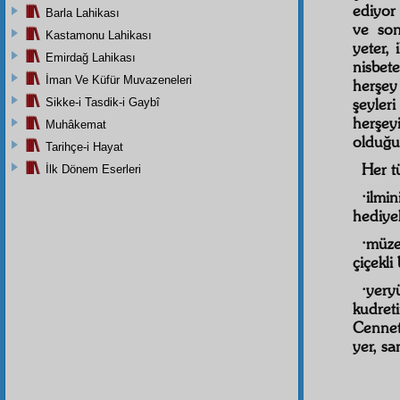
ediyor 
Barla Lahikası
ve son
Kastamonu Lahikası
yeter, 
Emirdağ Lahikası
nisbet
İman Ve Küfür Muvazeneleri
herşey 
şeyler
Sikke-i Tasdik-i Gaybî
herşeyi
Muhâkemat
olduğun
Tarihçe-i Hayat
Her t
İlk Dönem Eserleri
·ilmi
hediyel
·müze
çiçekli 
·yery
kudreti
Cenneti
yer, sa