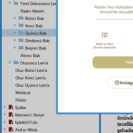
مُزَه
Yirmi Dokuzuncu Lem'a
İfade-i Meram
Birinci Bab
İkinci Bab
Üçüncü Bab
Dördüncü Bab
İkinc
Beşinci Bab
Celâl
Altıncı Bab
derece
Otuzuncu Lem'a
Alîm v
Otuz Birinci Lem'a
bütün v
Otuz İkinci Lem'a
bir Ra
Instag
Otuz Üçüncü Lem'a
cisiml
mucizel
Münâcat
saçılm
Fihrist
hikme
Şuâlar
bahçel
Mesnevî-i Nuriye
önünde
İşârâtü'l-İ'câz
tecelli
şehade
Asâ-yı Mûsâ