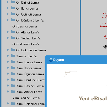
On Birinci Lem'a
On İkinci Lem'a
ِّرُ
On Üçüncü Lem'a
On Dördüncü Lem'a
َتَبَ
On Beşinci Lem'a
On Altıncı Lem'a
هِ
On Yedinci Lem'a
On Sekizinci Lem'a
On Dokuzuncu Lem'a
َ
Yirminci Lem'a
Duyuru
Yirmi Birinci Lem'a
Yirmi İkinci Lem'a
Yirmi Üçüncü Lem'a
ِدُ
Yirmi Dördüncü Lem'a
 حَرَكَةً
Yirmi Beşinci Lem'a
Yirmi Altıncı Lem'a
Yirmi Yedinci Lem'a
Yirmi Sekizinci Lem'a