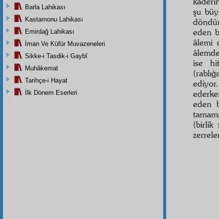
kaderi
Barla Lahikası
şu büy
Kastamonu Lahikası
döndür
eden b
Emirdağ Lahikası
âlemi 
İman Ve Küfür Muvazeneleri
âlemdek
Sikke-i Tasdik-i Gaybî
ise hi
Muhâkemat
(rablı
Tarihçe-i Hayat
ediyor
ederke
İlk Dönem Eserleri
eden b
tamamın
(birli
zerrele