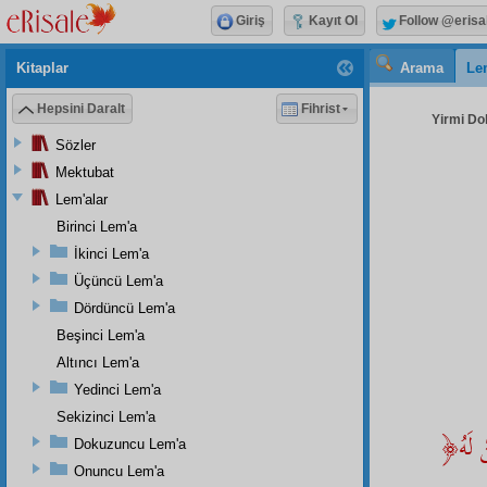
Giriş
Kayıt Ol
Follow @erisa
Kitaplar
Arama
Le
Hepsini Daralt
Fihrist
Yirmi Do
Sözler
Mektubat
Lem'alar
Birinci Lem'a
İkinci Lem'a
Üçüncü Lem'a
Dördüncü Lem'a
Beşinci Lem'a
Altıncı Lem'a
Yedinci Lem'a
Sekizinci Lem'a
﴿وَقُلِ الْحَمْدُ لِلّٰهِ الَّذِى لَمْ يَتَّخّذْ وَلَدًا وَلَمْ يَكُنْ لَهُ شَرِيكٌ فِى الْمُلْكِ وَلمْ يَكُنْ لَهُ
Dokuzuncu Lem'a
Onuncu Lem'a