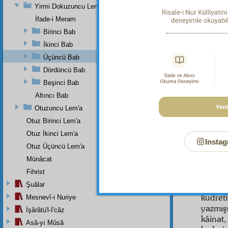
Yirmi Dokuzuncu Lem'a
İfade-i Meram
ÜÇÜN
Birinci Bab
Allah
İkinci Bab
Otuz 
Üçüncü Bab
bir kı
Dördüncü Bab
Mevkıf
Beşinci Bab
mertebe
Altıncı Bab
Birin
Otuzuncu Lem'a
"De k
Otuz Birinci Lem'a
ortağı 
Otuz İkinci Lem'a
Ve hürm
Instag
Otuz Üçüncü Lem'a
Emret
Münâcat
Allah,
Fihrist
yaratan
Şuâlar
veren ö
kudreti
Mesnevî-i Nuriye
yazmış
İşârâtü'l-İ'câz
kâinat
Asâ-yı Mûsâ